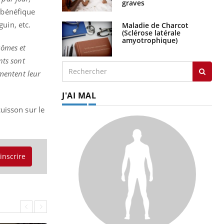
i bénéfique
Maladie de Charcot
(Sclérose latérale
guin, etc.
amyotrophique)
rômes et
nts sont
mentent leur
J'AI MAL
uisson sur le
'inscrire