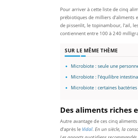
les ce qui la rend
patients comme parfois chez les soignants.
sole
sont
Pour arriver à cette liste de cinq al
prébiotiques de milliers d'aliments e
de pissenlit, le topinambour, l'ail, l
contiennent entre 100 à 240 millig
SUR LE MÊME THÈME
Microbiote : seule une personne s
Microbiote : l’équilibre intesti
Microbiote : certaines bactéries
Des aliments riches e
Autre avantage de ces cinq aliments : 
d’après le
Vidal
.
En un siècle, la con
Les apports quotidiens recommandés po