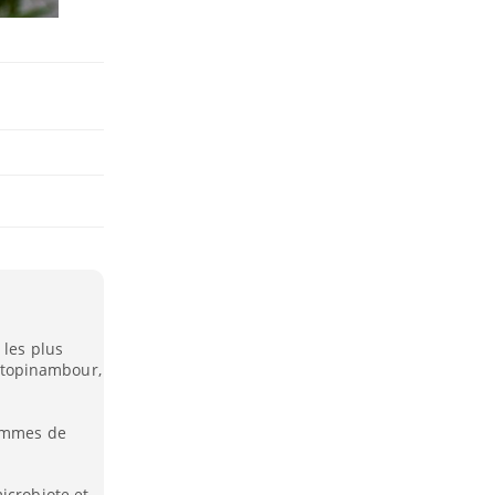
 les plus
le topinambour,
rammes de
icrobiote et