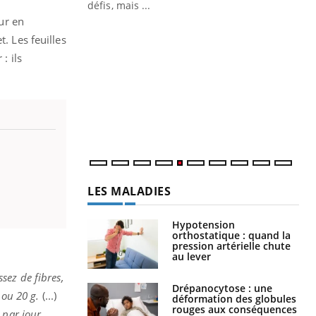
mutualiste innove en matière de bilan de
défis, mais ...
santé : l'utilisation d'un « jumeau
eur en
CO
You
numérique » permet ...
. Les feuilles
Cou
: ils
nou
bou
épi
LES MALADIES
Hypotension
orthostatique : quand la
pression artérielle chute
au lever
Drépanocytose : une
ez de fibres,
déformation des globules
 ou 20 g.
(...)
rouges aux conséquences
graves
 par jour,