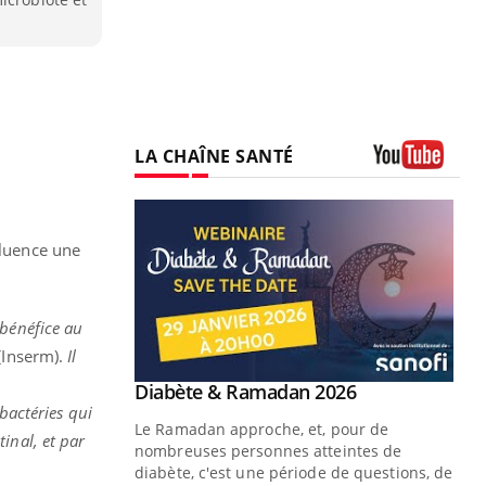
LA CHAÎNE SANTÉ
Youtube
fluence une
 bénéfice au
(Inserm).
Il
Youtube
Diabète & Ramadan 2026
Un « jumeau numérique » pour
Youtube
Youtube
faciliter l’accès à la médecine
bactéries qui
Le Ramadan approche, et, pour de
Youtube
préventive
inal, et par
nombreuses personnes atteintes de
Un établissement lié à un groupe
diabète, c'est une période de questions, de