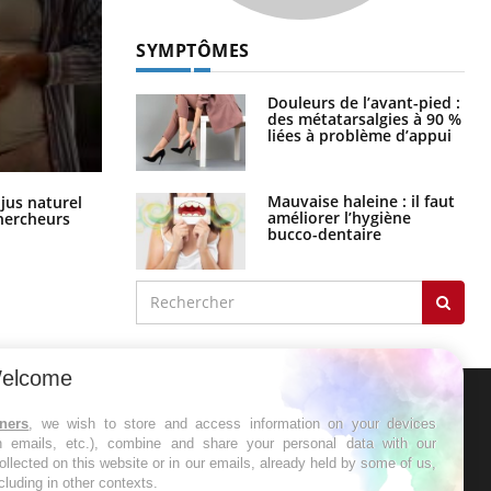
SYMPTÔMES
Douleurs de l’avant-pied :
des métatarsalgies à 90 %
liées à problème d’appui
Mauvaise haleine : il faut
améliorer l’hygiène
Comment oublier les écrans en
 jus naturel
bucco-dentaire
vacances ?
chercheurs
elcome
ER
tners
, we wish to store and access information on your devices
in emails, etc.), combine and share your personal data with our
s les semaines les meilleures
ollected on this website or in our emails, already held by some of us,
ncluding in other contexts.