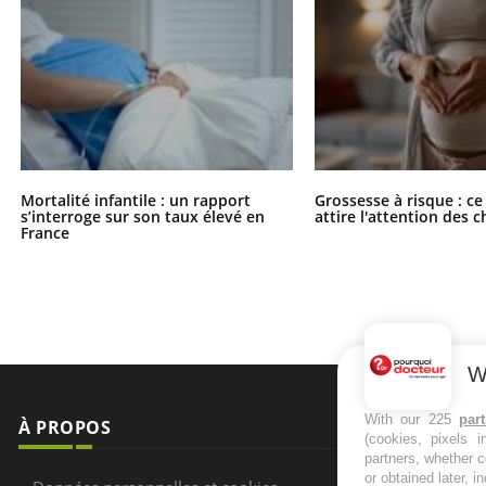
Mortalité infantile : un rapport
Grossesse à risque : ce
s’interroge sur son taux élevé en
attire l'attention des 
France
W
À PROPOS
NEWSLETT
With our 225
par
(cookies, pixels 
Recevez toute
partners, whether c
Données personnelles et cookies
or obtained later, i
infos santé