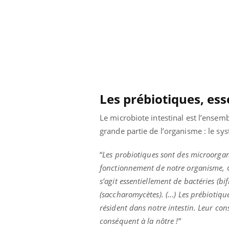
Les prébiotiques, ess
Le microbiote intestinal est l’ensem
grande partie de l’organisme : le sy
“
Les probiotiques sont des microorgan
fonctionnement de notre organisme,
d
s’agit essentiellement de bactéries (bi
prendre pour
Insuline & Charge mentale : et si on
Ecz
Youtube
You
Youtube
osait en parler??
pré
(saccharomycètes). (...) Les prébiotiq
résident dans notre intestin. Leur co
llard mental ou
En 2026, l'insuline dans le diabète de type 2
L'ét
conséquent à la nôtre !”
tômes de la
reste entourée d'idées reçues chez les
ryth