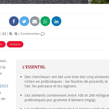
|
|
|
Commenter
es
aliment
bour,
L'ESSENTIEL
i la
ur
Des chercheurs ont fait une liste des cinq aliments
riches en prébiotiques : les feuilles de pissenlit, 
 2023
l'ail, les poireaux et les oignons.
a
Ces aliments contiennent entre 100 et 240 millig
r en
prébiotiques par gramme d'aliment (mg/g).
Les prébiotiques participent à la bonne santé du m