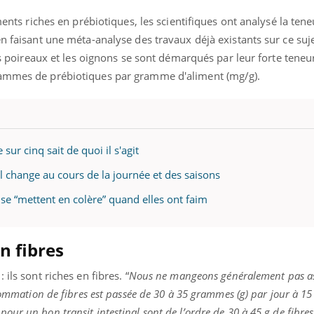
il, activités en plein air… Nos mains
 ...
iments riches en prébiotiques, les scientifiques ont analysé la ten
n faisant une méta-analyse des travaux déjà existants sur ce sujet
es poireaux et les oignons se sont démarqués par leur forte teneur 
rammes de prébiotiques par gramme d'aliment (mg/g).
ur cinq sait de quoi il s'agit
nal change au cours de la journée et des saisons
 se “mettent en colère” quand elles ont faim
n fibres
ils sont riches en fibres. “
Nous ne mangeons généralement pas ass
sommation de fibres est passée de 30 à 35 grammes (g) par jour à 15
ur un bon transit intestinal sont de l’ordre de 30 à 45 g de fibres