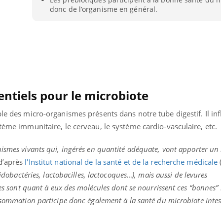
donc de l’organisme en général.
entiels pour le microbiote
ble des micro-organismes présents dans notre tube digestif. Il in
stème immunitaire, le cerveau, le système cardio-vasculaire, etc.
ismes vivants qui, ingérés en quantité adéquate, vont apporter un
’après
l'Institut national de la santé et de la recherche médicale
fidobactéries, lactobacilles, lactocoques…), mais aussi de levures
éma Chronique des Mains : se
tube
Youtube
parer pour l’été !
ues sont quant à eux des molécules dont se nourrissent ces “bonnes” 
nsommation participe donc également à la santé du microbiote intest
é arrive… et avec lui, un tout nouveau
me de vie ! Vacances, plage, piscine,