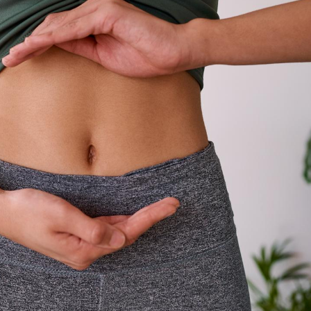
La sieste empêche-t-elle
de dormir la nuit ?
VIH : la fin du comprimé
tous les jours se profile-t-
elle enfin ?
Pourquoi votre ventre
gâche-t-il les premiers
jours de vos vacances ?