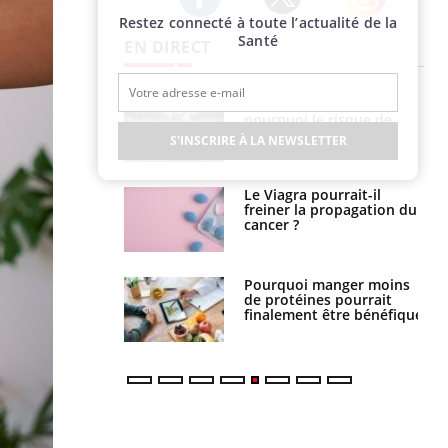
Restez connecté à toute l’actualité de la
Twitter
Facebook
Instagram
Santé
EN DIRECT
Fortes chaleurs :
Grossesse et chaleur : ce
pourquoi le risque de
que dit la science
noyade grimpe-t-il ?
S'INSCRIRE À LA NEWSLETTER
Le Viagra pourrait-il
Le smartphone nuit-il à
freiner la propagation du
l'apprentissage de la
cancer ?
lecture ?
Pourquoi manger moins
Mordue par une tique en
de protéines pourrait
vacances, elle reste dans
finalement être bénéfique
le coma pendant 42 jours