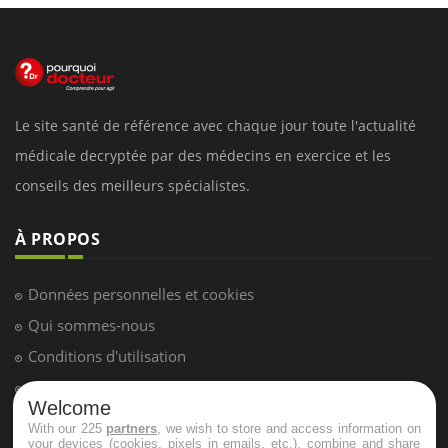
Le site santé de référence avec chaque jour toute l'actualité
médicale decryptée par des médecins en exercice et les
conseils des meilleurs spécialistes.
À PROPOS
Données personnelles et cookies
Qui sommes-nous
Conditions d'utilisation
Plan du site
Welcome
Mentions Légales
With our 225
partners
, we wish to store and access information on
your devices (cookies, pixels in emails, etc.), combine and share