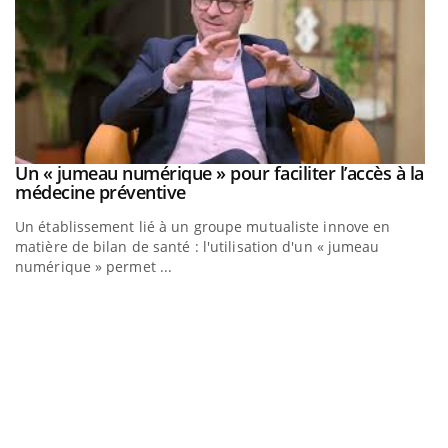
Un « jumeau numérique » pour faciliter l’accès à la
Youtube
Youtube
médecine préventive
Un établissement lié à un groupe mutualiste innove en
matière de bilan de santé : l'utilisation d'un « jumeau
numérique » permet ...
C
Yo
Co
cu
un