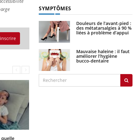
ccessibilité
SYMPTÔMES
harge
Douleurs de l’avant-pied :
des métatarsalgies à 90 %
liées à problème d’appui
'inscrire
Mauvaise haleine : il faut
améliorer l’hygiène
bucco-dentaire
Syndrome métabolique : quels sont
 quelle