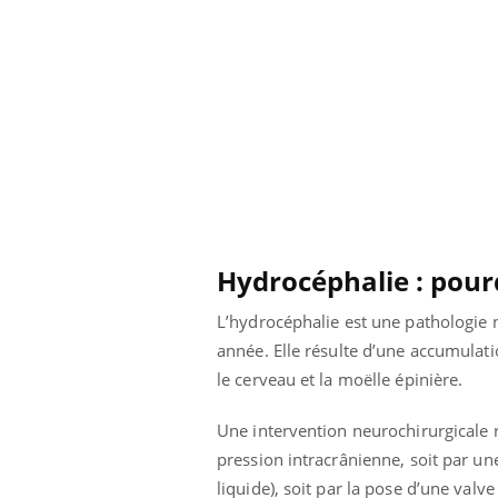
Hydrocéphalie : pour
L’hydrocéphalie est une pathologie
année. Elle résulte d’une accumula
le cerveau et la moëlle épinière.
ale : et si on
Eczéma Chronique des Mains : se
Dia
Youtube
You
ube
Youtube
préparer pour l’été !
Une intervention neurochirurgicale ra
Le 
pression intracrânienne, soit par un
 diabète de type 2
L'été arrive… et avec lui, un tout nouveau
nom
ues chez les
rythme de vie ! Vacances, plage, piscine,
diab
liquide), soit par la pose d’une valv