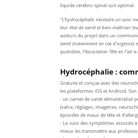
ez les soignants.
soleil, activités en plein air… Nos mains
défi
liquide cérébro-spinal soit optimal.
sont ...
"L’hydrocéphalie nécessite un suivi mé
leur état de santé et bien maîtriser l
auteurs du projet dans un communi
santé (notamment en cas d’urgence) et
quotidien, l'Association Tête en l'air
Hydrocéphalie : comm
Gratuite et conçue avec des neuroch
les plateformes iOS et Android. Son 
- un carnet de santé dématérialisé
p
(valve, réglages, imageries, neurochir
épisodes de maux de tête et d’allergi
- Le suivi des symptômes associés à 
mieux les transmettre aux professio