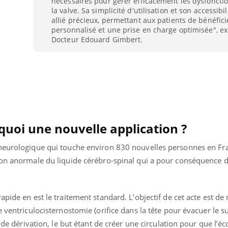
nécessaires pour gérer efficacement les dysfonct
la valve. Sa simplicité d'utilisation et son accessibi
allié précieux, permettant aux patients de bénéfici
personnalisé et une prise en charge optimisée", ex
Docteur Edouard Gimbert.
quoi une nouvelle application ?
 neurologique qui touche environ 830 nouvelles personnes en F
tion anormale du liquide cérébro-spinal qui a pour conséquence
Youtube
bète & Ramadan 2026
Un « jumeau numériq
tube
Youtube
faciliter l’accès à la 
pide en est le traitement standard. L’objectif de cet acte est de
Ramadan approche, et, pour de
Youtube
préventive
e ventriculocisternostomie (orifice dans la tête pour évacuer le s
breuses personnes atteintes de
Un établissement lié à u
ète, c'est une période de questions, de
e de dérivation, le but étant de créer une circulation pour que l’