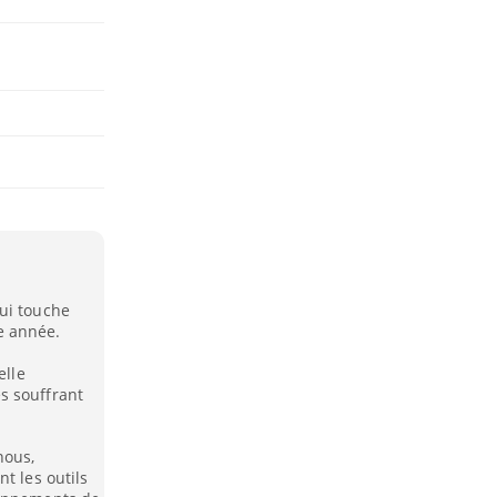
ui touche
e année.
elle
s souffrant
nous,
t les outils