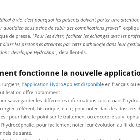
mutualiste innove en mat
s, mais ...
santé : l'utilisation d'un 
numérique » permet ...
dical à vie, c’est pourquoi les patients doivent porter une attention
eur quotidien sous peine de subir des complications graves",
explique
qué de presse.
"Pour les éviter, faciliter les échanges avec les prof
 aider les personnes atteintes par cette pathologie dans leur gesti
 a donc développé HydroApp",
détaillent-ils.
ent fonctionne la nouvelle applicati
irurgiens,
l’application HydroApp est disponibl
e en français ou e
utilisation offre notamment :
our sauvegarder les différentes informations concernant l’hydro
urgien référent, historique, etc.) ;
pour noter dans les dossiers d
es ; pour faire le point sur le traitement ou encore le suivi opht
l'hydrocéphalie, pour facilement noter leur évolution au fil du t
nnels de santé.