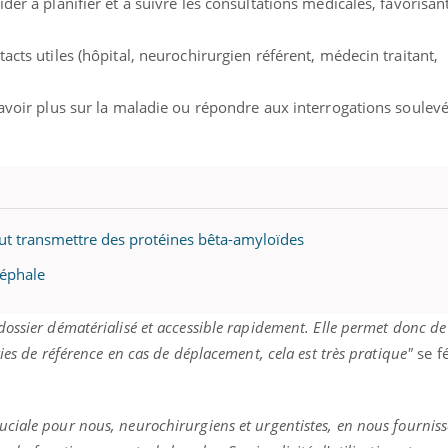
der à planifier et à suivre les consultations médicales, favorisan
acts utiles (hôpital, neurochirurgien référent, médecin traitant,
savoir plus sur la maladie ou répondre aux interrogations soulevé
ut transmettre des protéines bêta-amyloïdes
céphale
ossier dématérialisé et accessible rapidement. Elle permet donc de 
ies de référence en cas de déplacement, cela est très pratique"
se fé
iale pour nous, neurochirurgiens et urgentistes, en nous fournissa