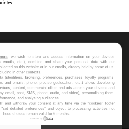
les meilleurs exercices physiques ?
ur les
ER
tners
, we wish to store and access information on your devices
in emails, etc.), combine and share your personal data with our
s les semaines les meilleures
ollected on this website or in our emails, already held by some of us,
ncluding in other contexts.
ta (identifiers, browsing, preferences, purchases, loyalty programs,
es and emails, phone, precise geolocation, etc.) allows developing
ervices, content, commercial offers and ads across your devices and
 by email, post, SMS, phone, audio, and video), personalising them,
RE
rformance, and analysing audiences.
l" and withdraw your consent at any time via the "cookies" footer
"set detailed preferences" and object to processing activities not
. These choices remain valid for 6 months.
powered by