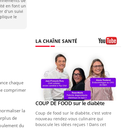
ionnements de
lité en font un
er d'un suivi
plique le
LA CHAÎNE SANTÉ
Youtube
rance chaque
 de comprimer
Youtube
ue » pour
COUP DE FOOD sur le diabète
Youtube
médecine
 normaliser la
Coup de food sur le diabète, c'est votre
urplus de
nouveau rendez-vous culinaire qui
n groupe
bouscule les idées reçues ! Dans cet
écoulement du