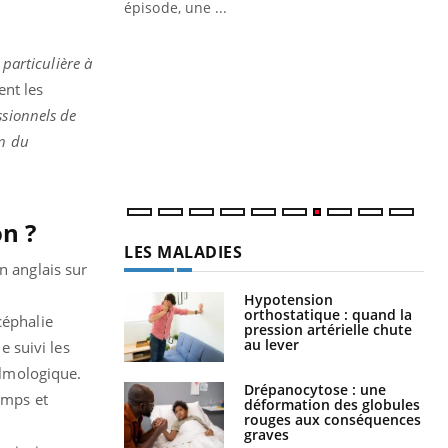
ière de bilan de
épisode, une ...
« jumeau
Qu
You
êtr
 particulière à
nt les
"Le
essionnels de
qua
Doc
on du
dir
on ?
LES MALADIES
n anglais sur
Hypotension
orthostatique : quand la
céphalie
pression artérielle chute
au lever
e suivi les
almologique.
Drépanocytose : une
emps et
déformation des globules
rouges aux conséquences
graves