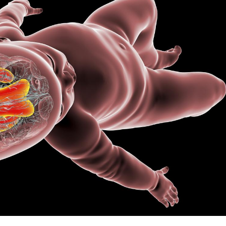
Les médicaments GLP-1
VIH : la
protègent-ils aussi les os
tous les
?
elle enfi
Cytomégalovirus : ce qui
Pourquo
change dans la prise en
gâche-t-
charge des femmes
jours de
enceintes
La sieste empêche-t-elle
Fortes c
de dormir la nuit ?
pourquo
noyade g