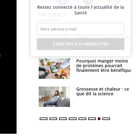
Restez connecté à toute l’actualité de la
Twitter
Facebook
Instagram
Santé
EN DIRECT
 fin du comprimé
Le Viagra pourrait-il
 jours se profile-t-
freiner la propagation du
n ?
cancer ?
S'INSCRIRE À LA NEWSLETTER
i votre ventre
Pourquoi manger moins
il les premiers
de protéines pourrait
 vos vacances ?
finalement être bénéfique
haleurs :
Grossesse et chaleur : ce
i le risque de
que dit la science
rimpe-t-il ?