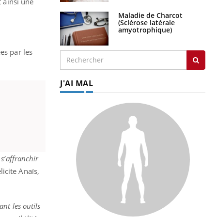
t ainsi une
Maladie de Charcot
(Sclérose latérale
amyotrophique)
es par les
J'AI MAL
s’affranchir
licite Anaïs,
nt les outils