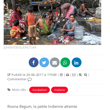
JOHNNYDEVIL/EPICTURA
Publié le 20.06.2017 à 17h00
|
|
|
|
|
Commenter
Mots clés :
incubation
malaria
Roona Begum, la petite Indienne atteinte