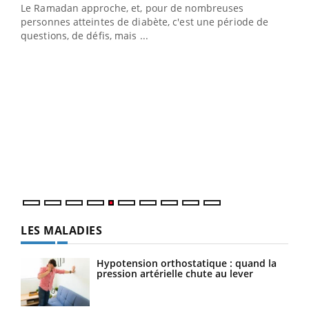
Le Ramadan approche, et, pour de nombreuses
vie !
personnes atteintes de diabète, c'est une période de
…
questions, de défis, mais ...
Un 
You
à l
Un é
mati
numé
LES MALADIES
Hypotension orthostatique : quand la
pression artérielle chute au lever