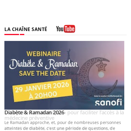
LA CHAÎNE SANTÉ
Youtube
Youtube
Diabète & Ramadan 2026
Un « jumeau numérique » pour faciliter l’accès à la
Youtube
Youtube
Youtube
médecine préventive
Le Ramadan approche, et, pour de nombreuses personnes
Un établissement lié à un groupe mutualiste innove en
atteintes de diabète, c'est une période de questions, de