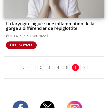
La laryngite aiguë : une inflammation de la
gorge à différencier de l’épiglottite
|
Mis à jour le 17.01.2022
LIRE L'ARTICLE
1
2
3
4
5
6