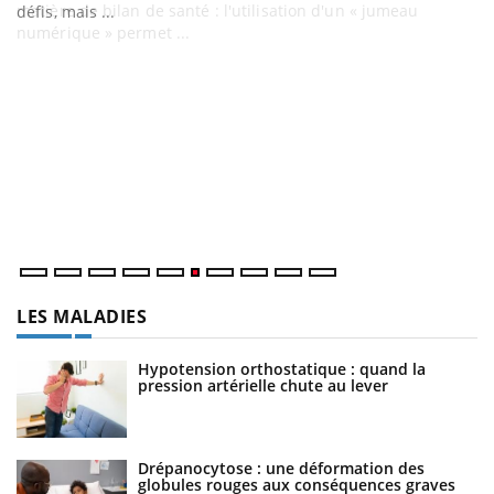
matière de bilan de santé : l'utilisation d'un « jumeau
défis, mais ...
numérique » permet ...
C
Yo
Co
cu
un
LES MALADIES
Hypotension orthostatique : quand la
pression artérielle chute au lever
Drépanocytose : une déformation des
globules rouges aux conséquences graves