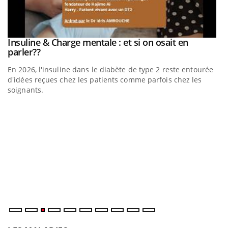
be
Insuline & Charge mentale : et si on osait en
Youtube
Youtube
parler??
En 2026, l'insuline dans le diabète de type 2 reste entourée
a
d'idées reçues chez les patients comme parfois chez les
soignants.
E
Yo
l’
L'
Va
ma