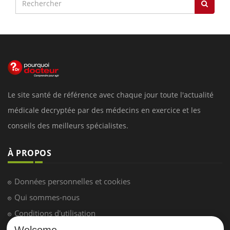
Le site santé de référence avec chaque jour toute l'actualité
médicale decryptée par des médecins en exercice et les
conseils des meilleurs spécialistes.
À PROPOS
Données personnelles et cookies
Qui sommes-nous
Conditions d'utilisation
Plan du site
Welcome