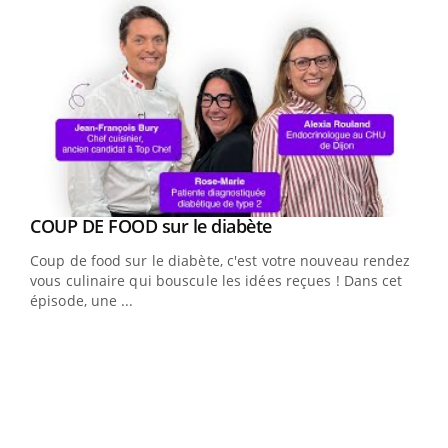
Youtube
cès
COUP DE FOOD sur le diabète
Youtube
Coup de food sur le diabète, c'est votre nouveau rendez-
 en
vous culinaire qui bouscule les idées reçues ! Dans cet
u
épisode, une ...
Qua
You
"Les