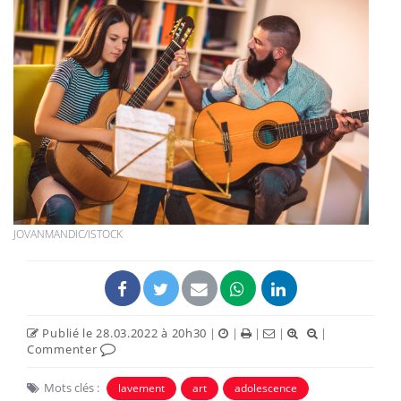
JOVANMANDIC/ISTOCK
Publié le 28.03.2022 à 20h30
|
|
|
|
|
Commenter
Mots clés :
lavement
art
adolescence