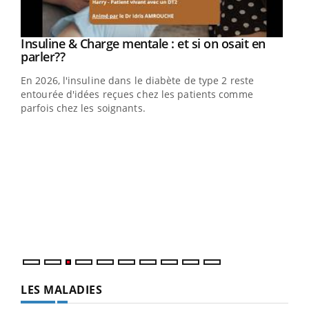
Youtube
Insuline & Charge mentale : et si on osait en
Youtube
Youtube
parler??
En 2026, l'insuline dans le diabète de type 2 reste
entourée d'idées reçues chez les patients comme
parfois chez les soignants.
Ecz
You
pour
L'ét
Vaca
Nos 
LES MALADIES