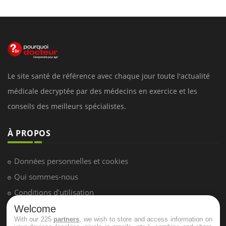
Le site santé de référence avec chaque jour toute l'actualité
médicale decryptée par des médecins en exercice et les
conseils des meilleurs spécialistes.
À PROPOS
Données personnelles et cookies
Qui sommes-nous
Conditions d'utilisation
Plan du site
Welcome
With our 225
partners
, we wish to store and access information on
Mentions Légales