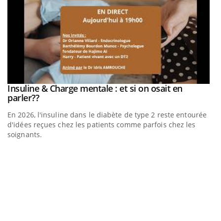
be
Insuline & Charge mentale : et si on osait en
Youtube
Youtube
parler??
En 2026, l'insuline dans le diabète de type 2 reste entourée
a
d'idées reçues chez les patients comme parfois chez les
soignants.
E
Yo
l’
L'
Va