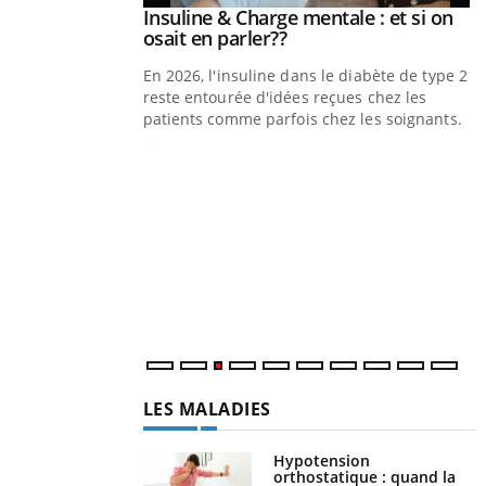
prendre pour
Insuline & Charge mentale : et si on
Youtube
Youtube
osait en parler??
illard mental ou
En 2026, l'insuline dans le diabète de type 2
tômes de la
reste entourée d'idées reçues chez les
les ce qui la rend
patients comme parfois chez les soignants.
Y
p
L
r
s
..
LES MALADIES
Hypotension
orthostatique : quand la