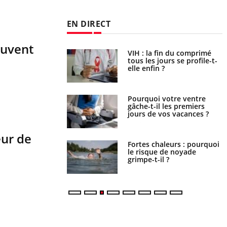
EN DIRECT
euvent
icaments GLP-1
VIH : la fin du comprimé
t-ils aussi les os ?
tous les jours se profile-t-
elle enfin ?
lovirus : ce qui
Pourquoi votre ventre
ans la prise en
gâche-t-il les premiers
des femmes
jours de vos vacances ?
es
eur de
e empêche-t-elle de
Fortes chaleurs : pourquoi
a nuit ?
le risque de noyade
grimpe-t-il ?