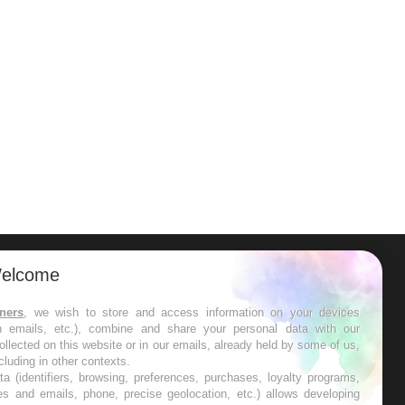
elcome
ER
tners
, we wish to store and access information on your devices
in emails, etc.), combine and share your personal data with our
s les semaines les meilleures
ollected on this website or in our emails, already held by some of us,
ncluding in other contexts.
ta (identifiers, browsing, preferences, purchases, loyalty programs,
es and emails, phone, precise geolocation, etc.) allows developing