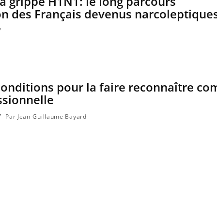
la grippe H1N1: le long parcours
on des Français devenus narcoleptique
 conditions pour la faire reconnaître c
ssionnelle
Par Jean-Guillaume Bayard