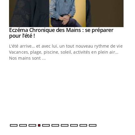
Eczéma Chronique des Mains : se préparer
Youtube
Youtube
pour l’été !
L'été arrive… et avec lui, un tout nouveau rythme de vie !
Vacances, plage, piscine, soleil, activités en plein air…
Nos mains sont ...
Dia
You
Le 
pers
ques