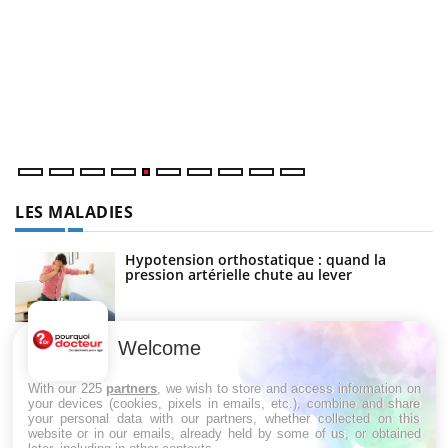
U
Yo
m
Un
ma
nu
LES MALADIES
Hypotension orthostatique : quand la
pression artérielle chute au lever
Welcome
Drépanocytose : une déformation des
globules rouges aux conséquences graves
With our 225
partners
, we wish to store and access information on
your devices (cookies, pixels in emails, etc.), combine and share
your personal data with our partners, whether collected on this
website or in our emails, already held by some of us, or obtained
Maladie de Charcot (Sclérose latérale