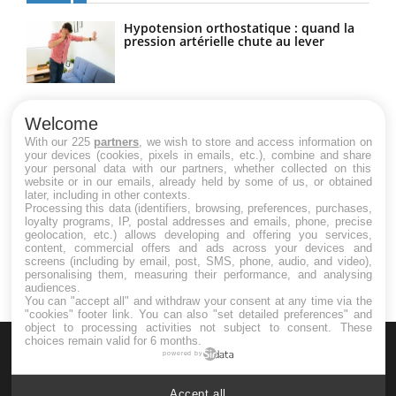
Hypotension orthostatique : quand la
pression artérielle chute au lever
Drépanocytose : une déformation des
globules rouges aux conséquences
Welcome
graves
With our 225
partners
, we wish to store and access information on
your devices (cookies, pixels in emails, etc.), combine and share
your personal data with our partners, whether collected on this
website or in our emails, already held by some of us, or obtained
Maladie de Charcot (Sclérose latérale
later, including in other contexts.
amyotrophique)
Processing this data (identifiers, browsing, preferences, purchases,
loyalty programs, IP, postal addresses and emails, phone, precise
geolocation, etc.) allows developing and offering you services,
content, commercial offers and ads across your devices and
screens (including by email, post, SMS, phone, audio, and video),
personalising them, measuring their performance, and analysing
audiences.
You can "accept all" and withdraw your consent at any time via the
"cookies" footer link
. You can also "set detailed preferences" and
object to processing activities not subject to consent. These
choices remain valid for 6 months.
powered by
Accept all