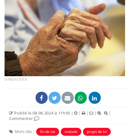
GYRO/ISTOCK
Publié le 08.06.2024 à 11h50
|
|
|
|
|
Commenter
Mots clés :
fin de vie
malade
projet de loi