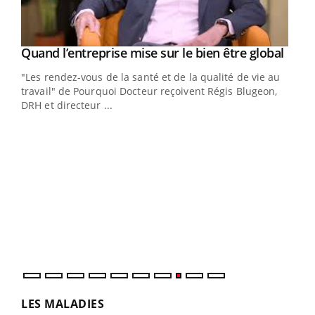
Yout
Quand l’entreprise mise sur le bien être global
Youtube
ndez-
"Les rendez-vous de la santé et de la qualité de vie au
cet
travail" de Pourquoi Docteur reçoivent Régis Blugeon,
DRH et directeur ...
Ecz
You
(3/3
Dans
vous
quot
LES MALADIES