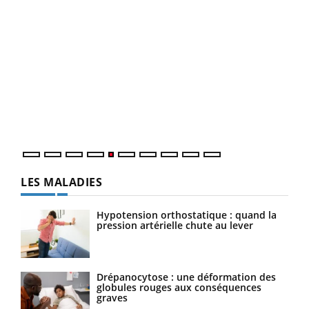
Un 
You
à l
Un é
mati
numé
LES MALADIES
Hypotension orthostatique : quand la
pression artérielle chute au lever
Drépanocytose : une déformation des
globules rouges aux conséquences
graves