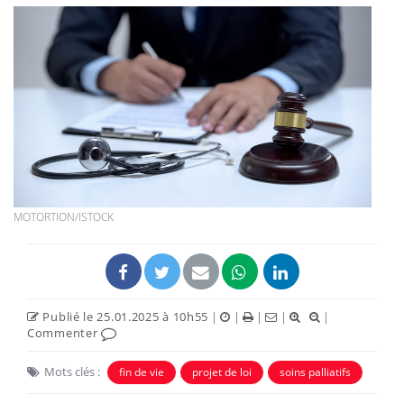
MOTORTION/ISTOCK
Publié le 25.01.2025 à 10h55
|
|
|
|
|
Commenter
Mots clés :
fin de vie
projet de loi
soins palliatifs