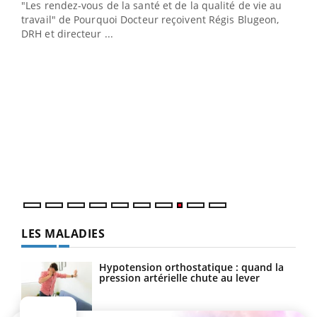
ndez-
"Les rendez-vous de la santé et de la qualité de vie au
cet
travail" de Pourquoi Docteur reçoivent Régis Blugeon,
DRH et directeur ...
Ecz
You
(3/3
Dans
vous
quot
LES MALADIES
Hypotension orthostatique : quand la
pression artérielle chute au lever