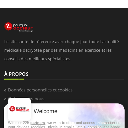
Le site santé de référence avec chaque jour toute l'actualité
médicale decryptée par des médecins en exercice et les
conseils des meilleurs spécialistes.
À PROPOS
Données personnelles et cookies
Qui sommes-nous
Conditions d'utilisation
Welcome
Plan du site
With our 225
partners
, we wish to store and access information on
Mentions Légales
your devices (cookies, pixels in emails, etc.), combine and share