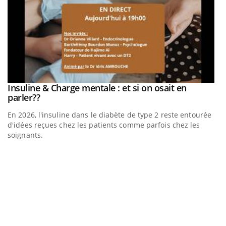
be
Insuline & Charge mentale : et si on osait en
Youtube
Youtube
parler??
En 2026, l'insuline dans le diabète de type 2 reste entourée
a
d'idées reçues chez les patients comme parfois chez les
soignants.
E
Yo
l’
L'
Va