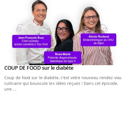
Youtube
a
COUP DE FOOD sur le diabète
Youtube
Coup de food sur le diabète, c'est votre nouveau rendez-vous
culinaire qui bouscule les idées reçues ! Dans cet épisode,
une ...
Q
Yo