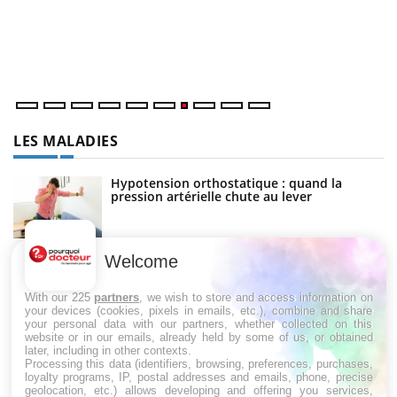
"L
tr
di
LES MALADIES
Hypotension orthostatique : quand la
pression artérielle chute au lever
Welcome
Drépanocytose : une déformation des
globules rouges aux conséquences graves
With our 225
partners
, we wish to store and access information on
your devices (cookies, pixels in emails, etc.), combine and share
your personal data with our partners, whether collected on this
website or in our emails, already held by some of us, or obtained
Maladie de Charcot (Sclérose latérale
later, including in other contexts.
amyotrophique)
Processing this data (identifiers, browsing, preferences, purchases,
loyalty programs, IP, postal addresses and emails, phone, precise
geolocation, etc.) allows developing and offering you services,