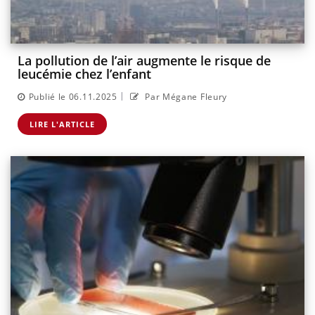
La pollution de l’air augmente le risque de
leucémie chez l’enfant
|
Publié le 06.11.2025
Par Mégane Fleury
LIRE L'ARTICLE