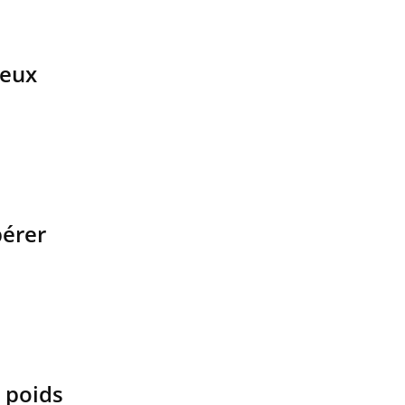
ieux
pérer
e poids