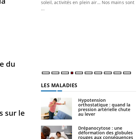
la
ez les soignants.
soleil, activités en plein air… Nos mains sont
...
Y
L
n
c
m
re du
LES MALADIES
Hypotension
orthostatique : quand la
pression artérielle chute
s sur le
au lever
Drépanocytose : une
déformation des globules
rouges aux conséquences