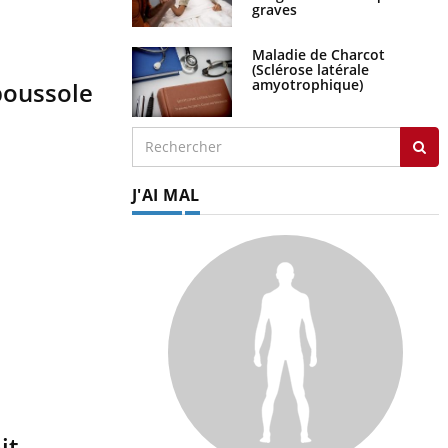
graves
Maladie de Charcot
(Sclérose latérale
amyotrophique)
boussole
J'AI MAL
it