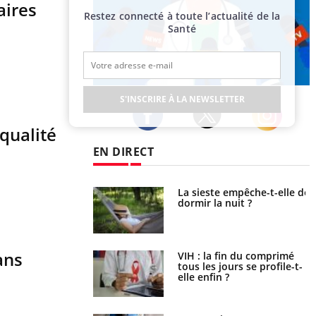
aires
Restez connecté à toute l’actualité de la
Santé
Publicité
S'INSCRIRE À LA NEWSLETTER
qualité
Twitter
Facebook
Instagram
EN DIRECT
unya, dengue,
La sieste empêche-t-elle de
e : que se passe-t-
dormir la nuit ?
le sud de la France ?
ans
icaments GLP-1
VIH : la fin du comprimé
t-ils aussi les os ?
tous les jours se profile-t-
elle enfin ?