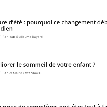
ure d’été : pourquoi ce changement dé
adien
Par Jean-Guillaume Bayard
orer le sommeil de votre enfant ?
Par Dr Claire Lewandowski
 prise de somnifères doit être tout à fa