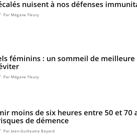
écalés nuisent à nos défenses immunit
Par Mégane Fleury
ls féminins : un sommeil de meilleure 
éviter
Par Mégane Fleury
Comment oublier les
Chikung
écrans en vacances ?
West Nil
il dans 
ir moins de six heures entre 50 et 70 
Toujours connectés :
Les méd
comment le travail
protègen
risques de démence
empiète de plus en plus
sur nos soirées
Par Jean-Guillaume Bayard