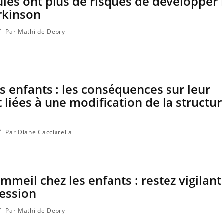
es ont plus de risques de développer 
ce en fer sont multiples ce qui la rend
patients comme parfois ch
rkinson
Par Mathilde Debry
 enfants : les conséquences sur leur
iées à une modification de la structu
Par Diane Cacciarella
meil chez les enfants : restez vigilant
ression
Par Mathilde Debry