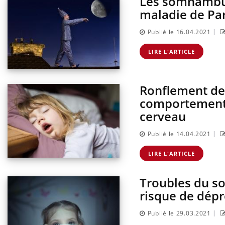
Les somnambul
sur la maladie d'un proche c'est montrer ...
caren
maladie de Pa
...
|
Publié le 16.04.2021
LIRE L'ARTICLE
Ronflement des
comportement l
cerveau
|
Publié le 14.04.2021
LIRE L'ARTICLE
Troubles du som
risque de dép
|
Publié le 29.03.2021