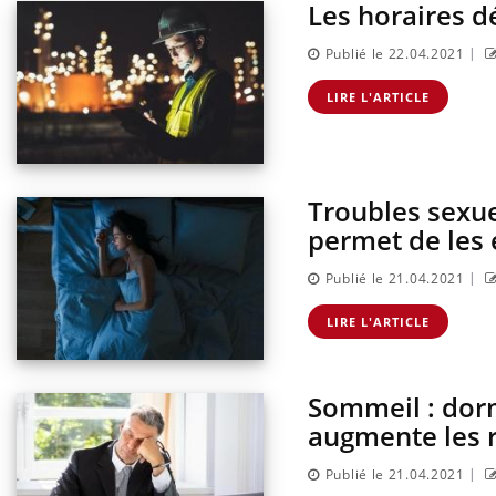
Les horaires d
|
Publié le 22.04.2021
LIRE L'ARTICLE
Troubles sexue
permet de les 
|
Publié le 21.04.2021
Hantavirus : un cas détecté
chez un touriste en France
LIRE L'ARTICLE
Sommeil : dorm
Mortalité infantile : un
rapport s’interroge sur son
augmente les 
taux élevé en France
|
Publié le 21.04.2021