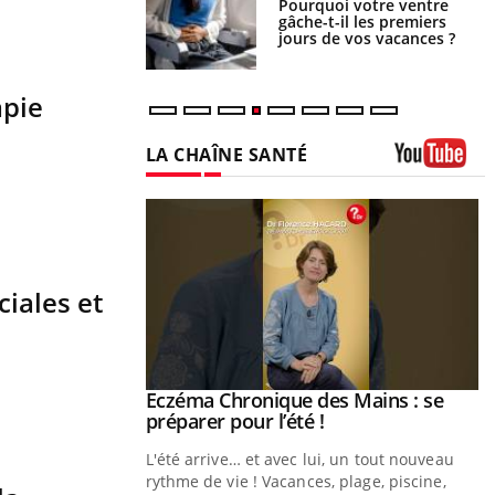
lovirus : ce qui
Pourquoi votre ventre
ans la prise en
gâche-t-il les premiers
des femmes
jours de vos vacances ?
es
apie
LA CHAÎNE SANTÉ
Youtube
ciales et
ale : et si on
Eczéma Chronique des Mains : se
Youtube
ube
Youtube
préparer pour l’été !
e diabète de type 2
L'été arrive… et avec lui, un tout nouveau
çues chez les
rythme de vie ! Vacances, plage, piscine,