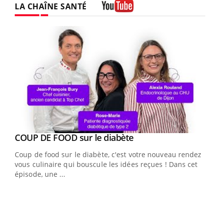
LA CHAÎNE SANTÉ
Youtube
Youtube
Yout
COUP DE FOOD sur le diabète
Quand l’entreprise mise sur le bien être global
Youtube
Youtube
Coup de food sur le diabète, c'est votre nouveau rendez-
"Les rendez-vous de la santé et de la qualité de vie au
vous culinaire qui bouscule les idées reçues ! Dans cet
travail" de Pourquoi Docteur reçoivent Régis Blugeon,
épisode, une ...
DRH et directeur ...