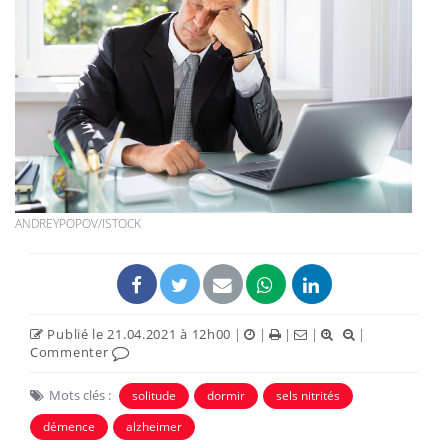
ANDREYPOPOV/ISTOCK
Publié le 21.04.2021 à 12h00
|
|
|
|
|
Commenter
Mots clés :
solitude
dormir
sels nitrités
démence
alzheimer