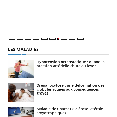
Ecz
You
(3/3
Dans
vous
quot
LES MALADIES
Hypotension orthostatique : quand la
pression artérielle chute au lever
Drépanocytose : une déformation des
globules rouges aux conséquences
graves
Maladie de Charcot (Sclérose latérale
amyotrophique)