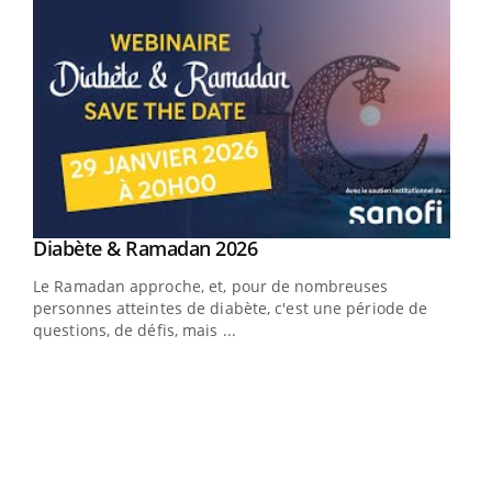
Youtube
Diabète & Ramadan 2026
Youtube
Le Ramadan approche, et, pour de nombreuses
vie !
personnes atteintes de diabète, c'est une période de
…
questions, de défis, mais ...
Un 
You
à l