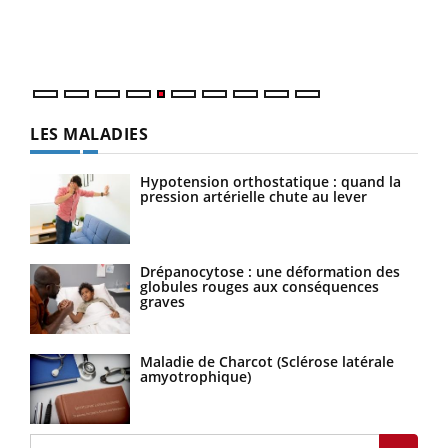
Un é
mati
numé
LES MALADIES
Hypotension orthostatique : quand la
pression artérielle chute au lever
Drépanocytose : une déformation des
globules rouges aux conséquences
graves
Maladie de Charcot (Sclérose latérale
amyotrophique)