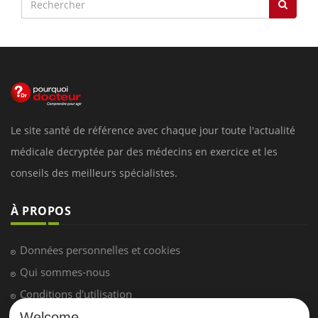
Le site santé de référence avec chaque jour toute l'actualité
médicale decryptée par des médecins en exercice et les
conseils des meilleurs spécialistes.
À PROPOS
Données personnelles et cookies
Qui sommes-nous
Conditions d'utilisation
Plan du site
Welcome