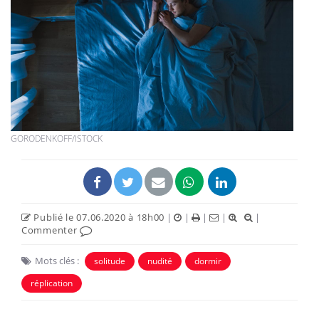
GORODENKOFF/ISTOCK
Publié le 07.06.2020 à 18h00
|
|
|
|
|
Commenter
Mots clés :
solitude
nudité
dormir
réplication