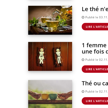
Le thé n'
Publié le 03.1
LIRE L'ARTICL
1 femme s
une fois 
Publié le 02.1
LIRE L'ARTICL
Thé ou ca
Publié le 02.1
LIRE L'ARTICL