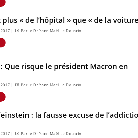
E
plus « de l’hôpital » que « de la voiture
|
0.2017
Par le Dr Yann Maël Le Douarin
E
: Que risque le président Macron en
|
0.2017
Par le Dr Yann Maël Le Douarin
E
instein : la fausse excuse de l’addicti
|
0.2017
Par le Dr Yann Maël Le Douarin