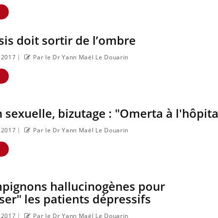
E
sis doit sortir de l’ombre
|
0.2017
Par le Dr Yann Maël Le Douarin
E
 sexuelle, bizutage : "Omerta à l'hôpita
|
0.2017
Par le Dr Yann Maël Le Douarin
E
pignons hallucinogènes pour
iser" les patients dépressifs
|
0.2017
Par le Dr Yann Maël Le Douarin