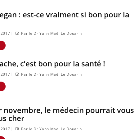
gan : est-ce vraiment si bon pour la
|
0.2017
Par le Dr Yann Maël Le Douarin
E
che, c’est bon pour la santé !
Eczéma Chronique des Mains :
Carence en fer : com
Youtube
Youtube
Youtube
Youtub
expliquer ma maladie
pour prévenir
|
0.2017
Par le Dr Yann Maël Le Douarin
Il y a des sujets qui sont faciles à
Fatigue, irritabilité, broui
E
aborder... d'autres non ! D'un côté,
ou même alopécie… Les 
poser des questions sur la maladie
de la carence en fer sont 
d'un proche c'est montrer ...
qui la rend ...
r novembre, le médecin pourrait vous
us cher
|
0.2017
Par le Dr Yann Maël Le Douarin