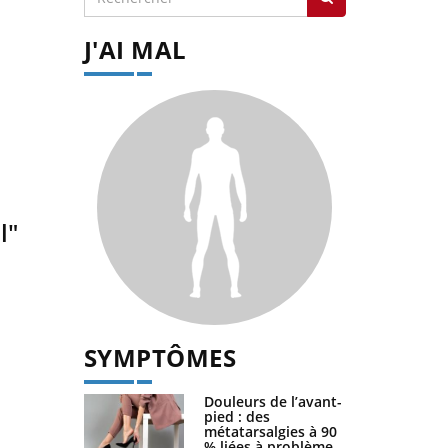
J'AI MAL
l"
SYMPTÔMES
Douleurs de l’avant-
pied : des
métatarsalgies à 90
% liées à problème