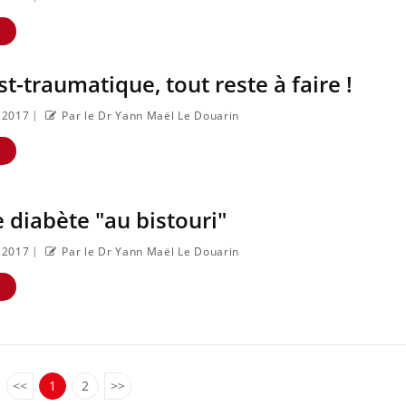
E
st-traumatique, tout reste à faire !
|
0.2017
Par le Dr Yann Maël Le Douarin
E
e diabète "au bistouri"
|
0.2017
Par le Dr Yann Maël Le Douarin
E
<<
1
2
>>