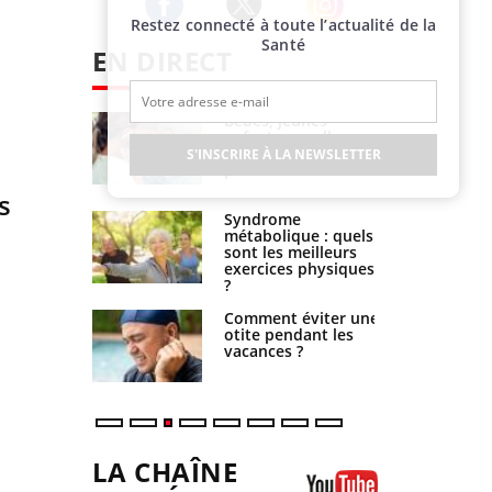
Restez connecté à toute l’actualité de la
Twitter
Facebook
Instagram
Santé
EN DIRECT
solaire du 12
Bébés, jeunes
Des verres
enfants : quelle
 c'est
trousse à pharmacie
S'INSCRIRE À LA NEWSLETTER
sable pour
pour les vacances ?
 des yeux”
s
bles du
Syndrome
 modifient
métabolique : quels
rveau !
sont les meilleurs
exercices physiques
?
nt est-il
Comment éviter une
sible ou
otite pendant les
ent très
vacances ?
que ?
LA CHAÎNE