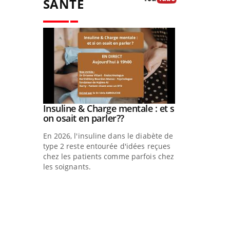
SANTÉ
Youtube
prendre
Insuline & Charge mentale : et si
Youtube
e
Youtube
on osait en parler??
llard mental
En 2026, l'insuline dans le diabète de
symptômes
type 2 reste entourée d'idées reçues
multiples ce
chez les patients comme parfois chez
Eczéma Chro
les soignants.
Youtube
se préparer p
L'été arrive… e
nouveau rythme
plage, piscine, 
air… Nos mains 