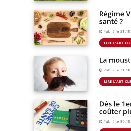
Régime Ve
santé ?
Publié le 31.1
LIRE L'ARTICL
La mousta
Publié le 31.1
LIRE L'ARTICL
Dès le 1e
coûter pl
Publié le 30.1