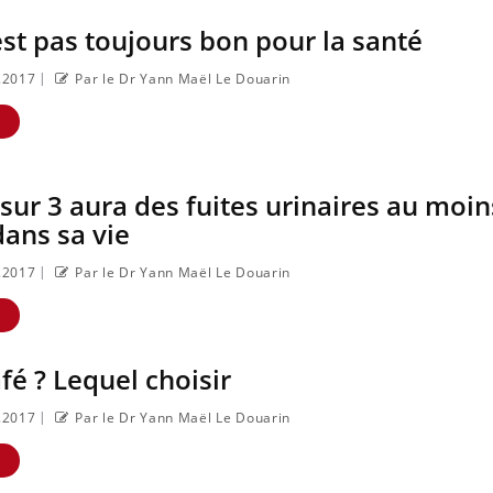
est pas toujours bon pour la santé
|
1.2017
Par le Dr Yann Maël Le Douarin
Les crises d’angoisse
Éclipse 
E
peuvent-elles
août : “
survenir sans raison
adaptés,
apparente ?
indispen
la santé
ur 3 aura des fuites urinaires au moin
Fatigue en vacances
Les trou
dans sa vie
: normal ou signe
sommeil
d’une maladie ?
votre ce
|
1.2017
Par le Dr Yann Maël Le Douarin
E
Et si les caries
Mon enfa
pouvaient bientôt
trop sen
disparaître sans
simplem
plombage ?
empathi
fé ? Lequel choisir
|
1.2017
Par le Dr Yann Maël Le Douarin
E