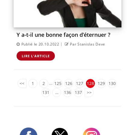
Y a-t-il une bonne façon d’éternuer ?
|
Publié le 20.10.2022
Par Stanislas Deve
LIRE L'ARTICLE
…
<<
1
2
125
126
127
128
129
130
131
…
136
137
>>