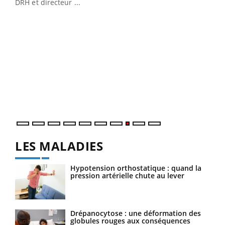
DRH et directeur ...
Ecz
You
(3/3
Dans
vous
quot
LES MALADIES
Hypotension orthostatique : quand la
pression artérielle chute au lever
Drépanocytose : une déformation des
globules rouges aux conséquences