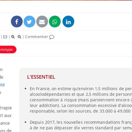
|
|
|
Commenter
rototype
En
L'ESSENTIEL
de
ité
En France, on estime qu’environ 1,5 millions de pe
n
alcoolodépendantes et que 2,5 millions de person
consommation à risque (mais parviennent encore à
leur addiction). La consommation excessive d’alcool
érapie
responsable, selon les sources, de 33.000 à 49.000
it aux
Depuis 2017, les nouvelles recommandations frança
dance
à de ne pas dépasser dix verres standard par sem
ons de