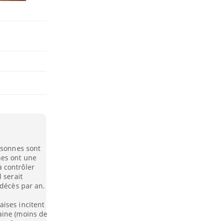
rsonnes sont
nes ont une
 contrôler
 serait
 décès par an.
ises incitent
aine (moins de