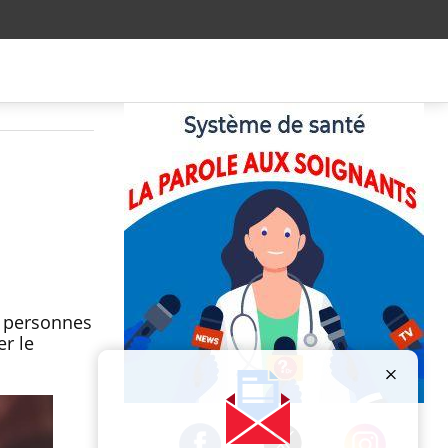
x personnes
er le
Publicité