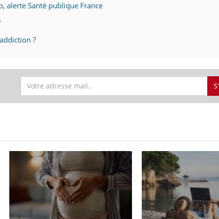
op, alerte Santé publique France
?
addiction ?
S
S