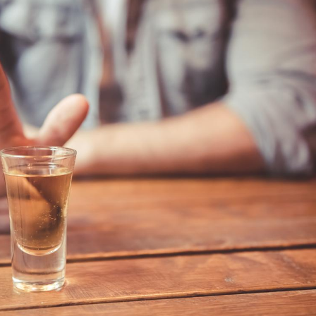
VIH : la fin du comprimé
tous les jours se profile-t-
elle enfin ?
Pourquoi votre ventre
gâche-t-il les premiers
jours de vos vacances ?
Fortes chaleurs :
pourquoi le risque de
noyade grimpe-t-il ?