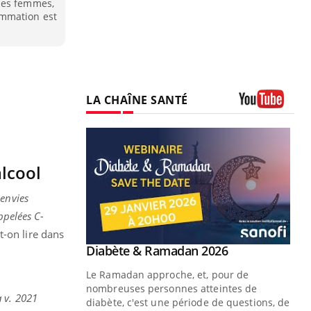
les femmes,
ommation est
LA CHAÎNE SANTÉ
Youtube
alcool
 envies
ppelées C-
t-on lire dans
Youtube
Diabète & Ramadan 2026
Youtube
Le Ramadan approche, et, pour de
nombreuses personnes atteintes de
a v. 2021
diabète, c'est une période de questions, de