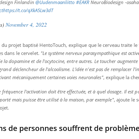
odesign Finlandin
@Uudenmaanliitto
#EAKR
NeuroBiodesign -osaha
il, activités en plein air… Nos mains
 ...
ct
https://t.co/qXkA5Lw3dT
na)
November 4, 2022
 du projet baptisé HentoTouch, explique que le cerveau traite le
es dans le cervelet.
"Le système nerveux parasympathique est activ
de la dopamine et de l'ocytocine, entre autres. Le toucher augmente
n grand déclencheur de l'alcoolisme. L'idée n'est pas de remplacer l'i
ctivant mécaniquement certaines voies neuronales"
, explique la ch
équence l'activation doit être effectuée, et à quel dosage. Il est p
sporté mais puisse être utilisé à la maison, par exemple"
, ajoute le 
ojet.
ons de personnes souffrent de problèm