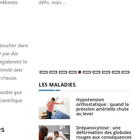
nkkeesta
défis, mais ...
Un « jumeau numérique » pour
CO
Youtube
You
faciliter l’accès à la médecine
Youtube
Cou
préventive
nou
Un établissement lié à un groupe
bou
mutualiste innove en matière de bilan de
épi
 toucher dans
santé : l'utilisation d'un « jumeau
é par des
numérique » permet ...
 également la
ntimité avec
ercheuse.
LES MALADIES
ossible que
Hypotension
scientifique
orthostatique : quand la
pression artérielle chute
au lever
es
Drépanocytose : une
déformation des globules
rouges aux conséquences