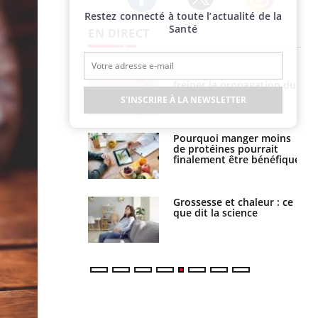
Restez connecté à toute l’actualité de la
Twitter
Facebook
Instagram
Santé
EN DIRECT
Le Viagra pourrait-il
Le smartphone nuit-il à
freiner la propagation du
l'apprentissage de la
cancer ?
lecture ?
S'INSCRIRE À LA NEWSLETTER
Pourquoi manger moins
Mordue par une tique en
de protéines pourrait
vacances, elle reste dans
finalement être bénéfique
le coma pendant 42 jours
Grossesse et chaleur : ce
Mordue par un
que dit la science
barracuda, une petite fille
secourue grâce à un
réflexe essentiel