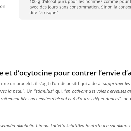
100 g d’alcool pur), pour les hommes comme pour 
lon
avec des jours sans consommation. Sinon la cons
dite "à risque".
et d’ocytocine pour contrer l’envie d’
e un bracelet, il s’agit d’un dispositif qui aide à
"supprimer les
avec la peau"
. Un
"stimulus"
qui,
"en activant des voies nerveuses a
étroitement liées aux envies d'alcool et à d'autres dépendances"
, peu
éma Chronique des Mains : se
tube
Youtube
parer pour l’été !
é arrive… et avec lui, un tout nouveau
llitsemään alkoholin himoa. Laitetta kehittävä HentoTouch sai alkuns
me de vie ! Vacances, plage, piscine,