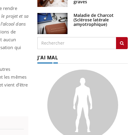
graves
le rendre
Maladie de Charcot
 le projet et sa
(Sclérose latérale
l'alcool dans
amyotrophique)
lions de
nt aucun
sation qui
J'AI MAL
utres
ont les mêmes
t vient d’être