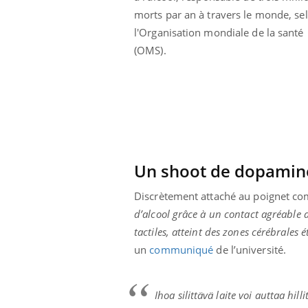
morts par an à travers le monde, se
l'Organisation mondiale de la santé
(OMS).
Un shoot de dopamine 
Discrètement attaché au poignet comm
d’alcool grâce à un contact agréable 
tactiles, atteint des zones cérébrales 
prendre pour
Insuline & Charge mentale : et si on
Ecz
Youtube
You
un
communiqué
de l’université.
Youtube
osait en parler??
pré
llard mental ou
En 2026, l'insuline dans le diabète de type 2
L'ét
Ihoa silittävä laite voi auttaa hi
tômes de la
reste entourée d'idées reçues chez les
ryth