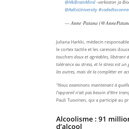
@HkiBrainMind
-verkoston ja Bi
les ce qui la rend
patients comme parfois chez les soignants.
sole
sont
@AaltoUniversity
#codedtoconne
— Anne Patana (@AnnePata
Juliana Harkki, médecin responsable
le cortex tactile et les caresses douc
touchers doux et agréables, libérant 
tolérance au stress, et le stress est u
les autres, mais de la compléter en a
"Nous examinons maintenant à quelle fr
l'appareil n'ait pas besoin d'être tran
Pauli Tuovinen, qui a participé au pr
Alcoolisme : 91 milli
d’alcool