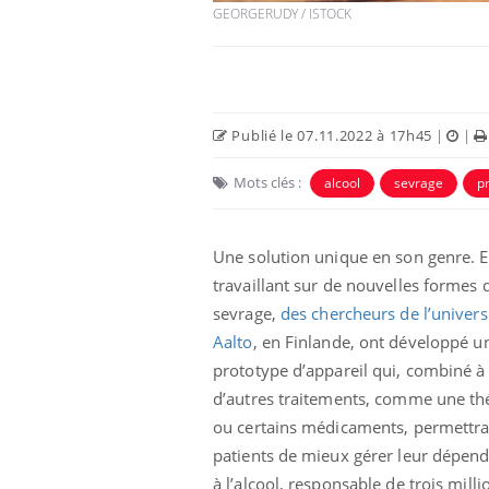
GEORGERUDY / ISTOCK
Publié le 07.11.2022 à 17h45
|
|
Mots clés :
alcool
sevrage
p
Une solution unique en son genre. 
travaillant sur de nouvelles formes 
sevrage,
des chercheurs de l’univers
Aalto
, en Finlande, ont développé u
prototype d’appareil qui, combiné à
d’autres traitements, comme une th
ou certains médicaments, permettra
patients de mieux gérer leur dépen
à l’alcool, responsable de trois milli