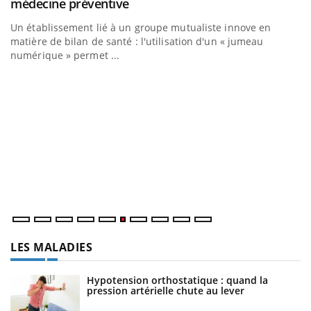
Youtube
médecine préventive
Un établissement lié à un groupe mutualiste innove en
matière de bilan de santé : l'utilisation d'un « jumeau
numérique » permet ...
C
Yo
Co
cu
un
LES MALADIES
Hypotension orthostatique : quand la
pression artérielle chute au lever