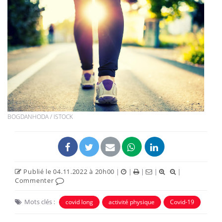
BOGDANHODA / ISTOCK
Publié le 04.11.2022 à 20h00
|
|
|
|
|
Commenter
Mots clés :
covid long
activité physique
Covid-19