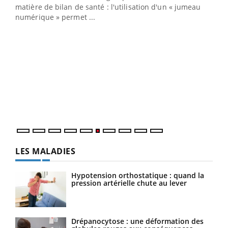
matière de bilan de santé : l'utilisation d'un « jumeau
numérique » permet ...
COU
You
Coup
vous
épis
LES MALADIES
Hypotension orthostatique : quand la
pression artérielle chute au lever
Drépanocytose : une déformation des