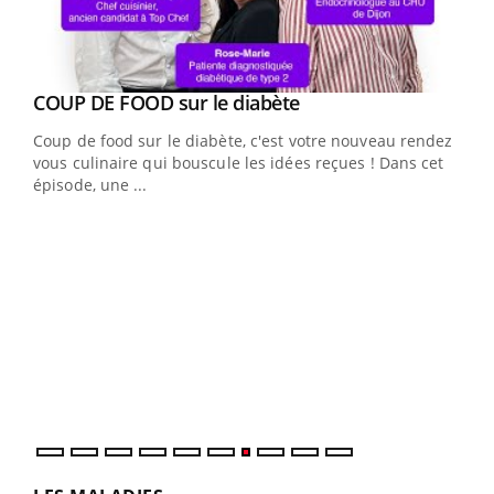
Youtube
cès
COUP DE FOOD sur le diabète
Youtube
Coup de food sur le diabète, c'est votre nouveau rendez-
 en
vous culinaire qui bouscule les idées reçues ! Dans cet
u
épisode, une ...
Qua
You
"Les
trav
DRH 