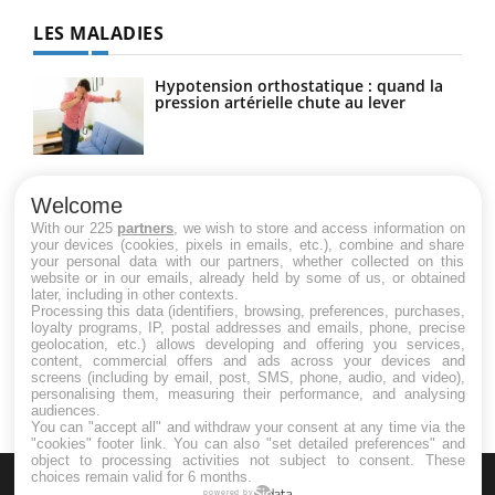
LES MALADIES
Hypotension orthostatique : quand la
pression artérielle chute au lever
Drépanocytose : une déformation des
globules rouges aux conséquences
Welcome
graves
With our 225
partners
, we wish to store and access information on
your devices (cookies, pixels in emails, etc.), combine and share
your personal data with our partners, whether collected on this
website or in our emails, already held by some of us, or obtained
Maladie de Charcot (Sclérose latérale
later, including in other contexts.
amyotrophique)
Processing this data (identifiers, browsing, preferences, purchases,
loyalty programs, IP, postal addresses and emails, phone, precise
geolocation, etc.) allows developing and offering you services,
content, commercial offers and ads across your devices and
screens (including by email, post, SMS, phone, audio, and video),
personalising them, measuring their performance, and analysing
audiences.
You can "accept all" and withdraw your consent at any time via the
"cookies" footer link
. You can also "set detailed preferences" and
object to processing activities not subject to consent. These
choices remain valid for 6 months.
powered by