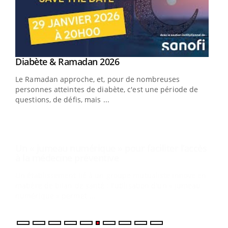
Youtube
Diabète & Ramadan 2026
Un « jumeau numérique » pour faciliter l’accès
Youtube
Youtube
Youtube
à la médecine préventive
Le Ramadan approche, et, pour de nombreuses
Un établissement lié à un groupe mutualiste innove en
personnes atteintes de diabète, c'est une période de
matière de bilan de santé : l'utilisation d'un « jumeau
questions, de défis, mais ...
numérique » permet ...
COU
You
Coup
vous
épis