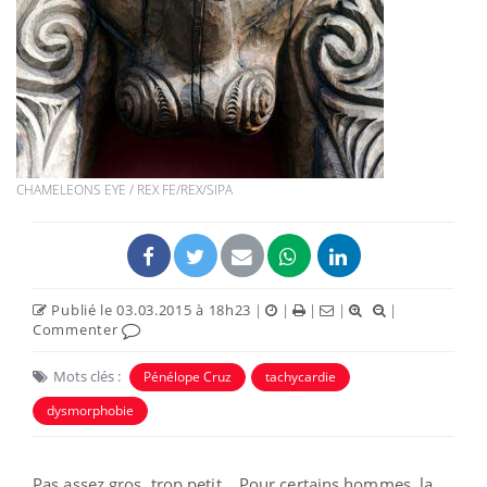
CHAMELEONS EYE / REX FE/REX/SIPA
Publié le 03.03.2015 à 18h23
|
|
|
|
|
Commenter
Mots clés :
Pénélope Cruz
tachycardie
dysmorphobie
Pas assez gros, trop petit… Pour certains hommes, la