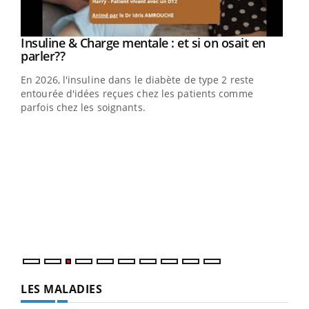
Youtube
Insuline & Charge mentale : et si on osait en
Youtube
Youtube
parler??
En 2026, l'insuline dans le diabète de type 2 reste
entourée d'idées reçues chez les patients comme
parfois chez les soignants.
Ecz
You
pour
L'ét
Vaca
Nos 
LES MALADIES