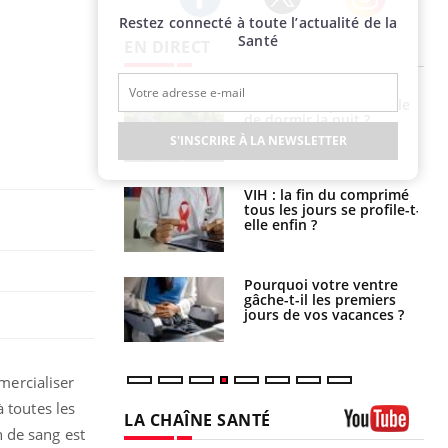
Restez connecté à toute l’actualité de la
Twitter
Facebook
Instagram
Santé
EN DIRECT
unya, dengue,
La sieste empêche-t-elle
e : que se passe-
de dormir la nuit ?
s le sud de la
S'INSCRIRE À LA NEWSLETTER
icaments GLP-1
VIH : la fin du comprimé
t-ils aussi les os
tous les jours se profile-t-
elle enfin ?
alovirus : ce qui
Pourquoi votre ventre
ans la prise en
gâche-t-il les premiers
des femmes
jours de vos vacances ?
es
mmercialiser
 toutes les
LA CHAÎNE SANTÉ
n de sang est
Youtube