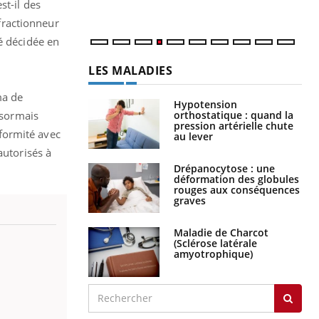
st-il des
 fractionneur
é décidée en
LES MALADIES
ma de
Hypotension
orthostatique : quand la
ésormais
pression artérielle chute
formité avec
au lever
autorisés à
Drépanocytose : une
déformation des globules
rouges aux conséquences
graves
Maladie de Charcot
(Sclérose latérale
amyotrophique)