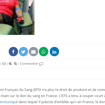
Comment oublier les
Chikung
écrans en vacances ?
West Nil
t-il dan
France ?
Toujours connectés :
Les méd
comment le travail
protègen
empiète de plus en plus
?
sur nos soirées
|
|
|
Commenter
Cancer colorectal : une
Cytomég
stratégie simple aurait
change d
changé la donne au Pays
charge 
basque
enceint
ment Français du Sang (EFS) n'a plus le droit de produire et de co
 main sur le don du sang en France. L'EFS a tenu à couper court à
communiqué
dans lequel il précise d'emblée qu'« en France, le do