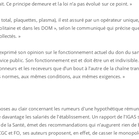
it. Ce principe demeure et la loi n’a pas évolué sur ce point. »
 total, plaquettes, plasma), il est assuré par un opérateur unique,
olitaine et dans les DOM », selon le communiqué qui précise qu
llectés. »
exprimé son opinion sur le fonctionnement actuel du don du sang
ence en fer : comprendre pour
Insuline & Charge ment
tube
Youtube
vice public. Son fonctionnement est et doit être un et indivisibl
Youtube
Yout
venir
osait en parler??
donneurs et les receveurs que d’un bout à l’autre de la chaîne tra
gue, irritabilité, brouillard mental ou
En 2026, l'insuline dans l
 normes, aux mêmes conditions, aux mêmes exigences. »
e alopécie… Les symptômes de la
reste entourée d'idées re
nce en fer sont multiples ce qui la rend
patients comme parfois ch
choses au clair concernant les rumeurs d'une hypothétique rému
davantage les salariés de l’établissement. Un rapport de l’IGAS su
de la Santé, émet des recommandations qui n’augurent rien de 
GC et FO, ses auteurs proposent, en effet, de casser le monopol