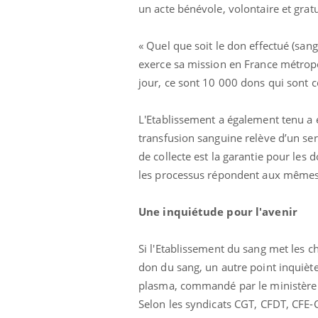
un acte bénévole, volontaire et gratu
« Quel que soit le don effectué (sang
exerce sa mission en France métrop
jour, ce sont 10 000 dons qui sont co
L'Etablissement a également tenu a 
Eczéma Chronique des Mains :
Car
Youtube
You
transfusion sanguine relève d’un ser
Youtube
expliquer ma maladie
pré
de collecte est la garantie pour les 
Il y a des sujets qui sont faciles à aborder...
Fati
les processus répondent aux mêmes
d'autres non ! D'un côté, poser des
mêm
questions sur la maladie d'un proche c'est
care
Une inquiétude pour l'avenir
montrer ...
...
Si l'Etablissement du sang met les 
don du sang, un autre point inquiète 
plasma, commandé par le ministère 
Selon les syndicats CGT, CFDT, CFE-C