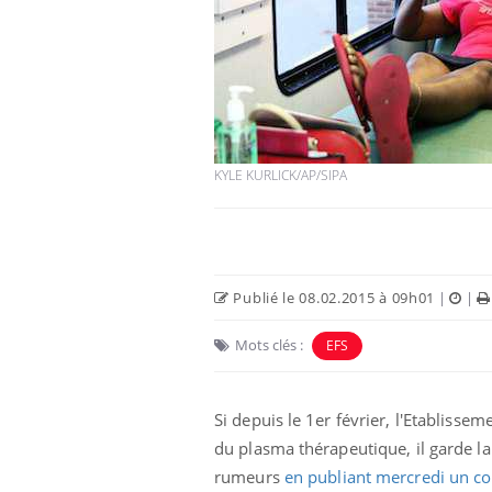
Hantavirus : un cas
détecté chez un touriste
en France
KYLE KURLICK/AP/SIPA
Mortalité infantile : un
rapport s’interroge sur
son taux élevé en France
Publié le 08.02.2015 à 09h01
|
|
Grossesse à risque : ce jus
naturel attire l'attention
des chercheurs
Mots clés :
EFS
Si depuis le 1er février, l'Etablisse
du plasma thérapeutique, il garde la
rumeurs
en publiant mercredi un 