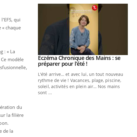
 l’EFS, qui
e « chaque
 : « La
ale : et si on
Eczéma Chronique des Mains : se
Youtube
e. Ce modèle
ube
Youtube
préparer pour l’été !
nsfusionnelle,
e diabète de type 2
L'été arrive… et avec lui, un tout nouveau
çues chez les
rythme de vie ! Vacances, plage, piscine,
ez les soignants.
soleil, activités en plein air… Nos mains
sont ...
Di
You
nération du
Le 
nom
r la filière
dia
bon.
défi
e de la