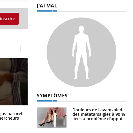
J'AI MAL
'inscrire
SYMPTÔMES
Douleurs de l’avant-pied :
Comment oublier les écrans en
 jus naturel
des métatarsalgies à 90 %
vacances ?
chercheurs
liées à problème d’appui