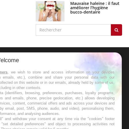
Mauvaise haleine : il faut
améliorer l’hygiène
bucco-dentaire
elcome
ER
tners
, we wish to store and access information on your devices
in emails, etc.), combine and share your personal data with our
s les semaines les meilleures
ollected on this website or in our emails, already held by some of us,
ncluding in other contexts.
ta (identifiers, browsing, preferences, purchases, loyalty programs,
es and emails, phone, precise geolocation, etc.) allows developing
ervices, content, commercial offers and ads across your devices and
 by email, post, SMS, phone, audio, and video), personalising them,
RE
rformance, and analysing audiences.
l" and withdraw your consent at any time via the "cookies" footer
"set detailed preferences" and object to processing activities not