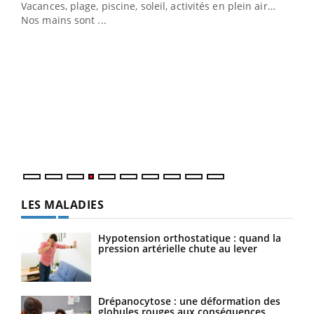
Vacances, plage, piscine, soleil, activités en plein air…
Nos mains sont ...
Dia
You
Le 
pers
ques
LES MALADIES
Hypotension orthostatique : quand la
pression artérielle chute au lever
Drépanocytose : une déformation des
globules rouges aux conséquences