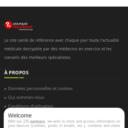
Le site santé de référence avec chaque jour toute l'actualité
médicale decryptée par des médecins en exercice et les
conseils des meilleurs spécialistes.
À PROPOS
Données personnelles et cookies
Qui sommes-nous
Conditions d'utilisation
Plan du site
Welcome
With our 225
partners
, we wish to store and access information on
Mentions Légales
your devices (cookies, pixels in emails, etc.), combine and share