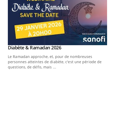
Youtube
Diabète & Ramadan 2026
Youtube
Le Ramadan approche, et, pour de nombreuses
vie !
personnes atteintes de diabète, c'est une période de
…
questions, de défis, mais ...
Un 
You
à l
Un é
mati
numé