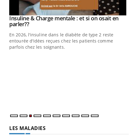
Youtube
Insuline & Charge mentale : et si on osait en
Youtube
Youtube
parler??
En 2026, l'insuline dans le diabète de type 2 reste
entourée d'idées reçues chez les patients comme
parfois chez les soignants.
Ecz
You
pour
L'ét
Vaca
Nos 
LES MALADIES