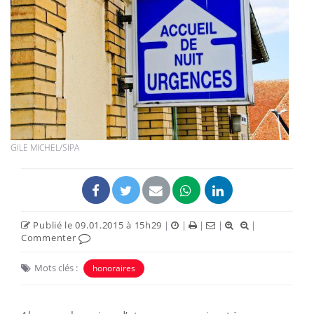
GILE MICHEL/SIPA
Publié le 09.01.2015 à 15h29
|
|
|
|
|
Commenter
Mots clés :
honoraires