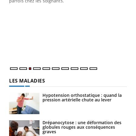
parfois chez les soignants.
Ecz
You
pour
L'ét
Vaca
Nos 
LES MALADIES
Hypotension orthostatique : quand la
pression artérielle chute au lever
Drépanocytose : une déformation des
globules rouges aux conséquences
graves