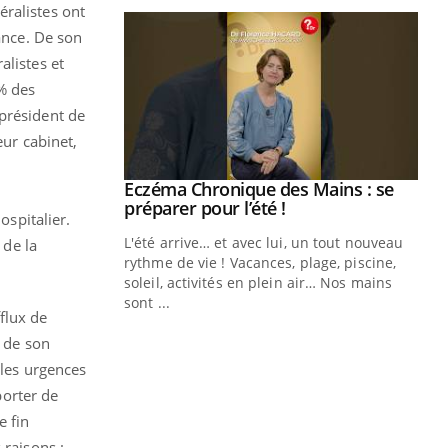
éralistes ont
ance. De son
alistes et
0% des
e président de
eur cabinet,
ale : et si on
Eczéma Chronique des Mains : se
Youtube
ube
Youtube
préparer pour l’été !
ospitalier.
e diabète de type 2
L'été arrive… et avec lui, un tout nouveau
 de la
çues chez les
rythme de vie ! Vacances, plage, piscine,
ez les soignants.
soleil, activités en plein air… Nos mains
sont ...
flux de
Di
You
s de son
Le 
 les urgences
nom
porter de
dia
défi
e fin
 raisons :