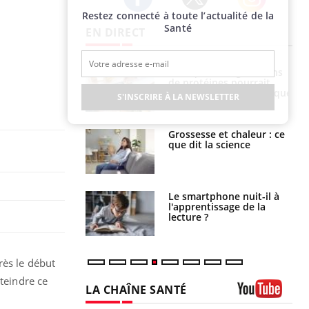
Restez connecté à toute l’actualité de la
Twitter
Facebook
Instagram
Santé
EN DIRECT
i votre ventre
Pourquoi manger moins
il les premiers
de protéines pourrait
 vos vacances ?
finalement être bénéfique
S'INSCRIRE À LA NEWSLETTER
haleurs :
Grossesse et chaleur : ce
i le risque de
que dit la science
rimpe-t-il ?
a pourrait-il
Le smartphone nuit-il à
la propagation du
l'apprentissage de la
lecture ?
rès le début
éteindre ce
LA CHAÎNE SANTÉ
Youtube