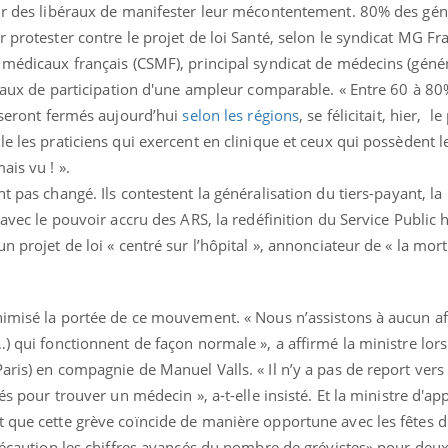
our des libéraux de manifester leur mécontentement. 80% des gén
r protester contre le projet de loi Santé, selon le syndicat MG Fr
 médicaux français (CSMF), principal syndicat de médecins (génér
s taux de participation d'une ampleur comparable. « Entre 60 à 8
s seront fermés aujourd’hui
selon les régions
, se félicitait, hier, l
e les praticiens qui exercent en clinique et ceux qui possèdent l
ais vu ! ».
ence en fer : comprendre pour
Insuline & Charge ment
tube
Youtube
t pas changé. Ils contestent la généralisation du tiers-payant, la
Youtube
Yout
venir
osait en parler??
 avec le pouvoir accru des ARS, la redéfinition du Service Public h
gue, irritabilité, brouillard mental ou
En 2026, l'insuline dans l
n projet de loi « centré sur l’hôpital », annonciateur de « la mort
e alopécie… Les symptômes de la
reste entourée d'idées re
nce en fer sont multiples ce qui la rend
patients comme parfois ch
inimisé la portée de ce mouvement. « Nous n’assistons à aucun af
…) qui fonctionnent de façon normale », a affirmé la ministre lor
aris) en compagnie de Manuel Valls. « Il n’y a pas de report vers
tés pour trouver un médecin », a-t-elle insisté. Et la ministre d'ap
 que cette grève coïncide de manière opportune avec les fêtes d
précaution les chiffres avancés du nombre de grévistes» pour deux