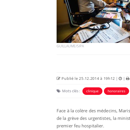
Cancer colorectal : une
stratégie simple aurait
changé la donne au Pays
basque
GUILLAUME/SIPA
Chikungunya, dengue,
West Nile : que se passe-
t-il dans le sud de la
France ?
Publié le 25.12.2014 à 19h12
|
|
Les médicaments GLP-1
protègent-ils aussi les os
Mots clés :
?
clinique
honoraires
Face à la colère des médecins, Mari
de la grève des urgentistes, la mini
premier feu hospitalier.