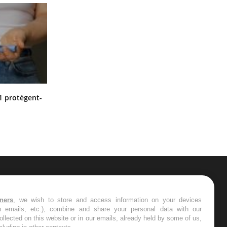
Cytomégalovirus : ce qui change
1 protègent-
dans la prise en charge des femmes
enceintes
ER
tners
, we wish to store and access information on your devices
in emails, etc.), combine and share your personal data with our
s les semaines les meilleures
ollected on this website or in our emails, already held by some of us,