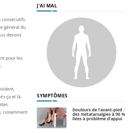
J'AI MAL
 consécutifs.
re général du
nous devons
nt pour les
.
ésident,
SYMPTÔMES
és ça et là.
stes
Douleurs de l’avant-pied :
qué, notamment
des métatarsalgies à 90 %
liées à problème d’appui