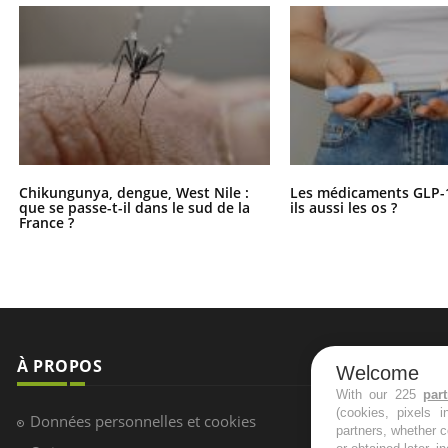
Chikungunya, dengue, West Nile :
Les médicaments GLP-
que se passe-t-il dans le sud de la
ils aussi les os ?
France ?
À PROPOS
NEWSLETT
Welcome
With our 225
par
(cookies, pixels 
Recevez toute
Données personnelles et cookies
partners, whether c
infos santé