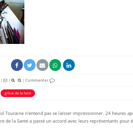
Cytomégalovirus : ce qui
Pourquo
change dans la prise en
gâche-t-
charge des femmes
jours de
enceintes
La sieste empêche-t-elle
Fortes c
de dormir la nuit ?
pourquo
noyade g
|
|
|
Commenter
VIH : la fin du comprimé
Le Viagr
tous les jours se profile-t-
freiner 
elle enfin ?
cancer ?
grève de la faim
sol Touraine n'entend pas se laisser impressionner. 24 heures ap
stre de la Santé a passé un accord avec leurs représentants pour 