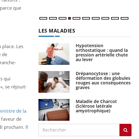
 parce que
LES MALADIES
Hypotension
 place. Les
orthostatique : quand la
e de
pression artérielle chute
au lever
Franche-
Drépanocytose : une
déformation des globules
s qui
rouges aux conséquences
, se réjouit-
graves
Maladie de Charcot
(Sclérose latérale
amyotrophique)
inistre de la
n faveur de
i prochain. Il