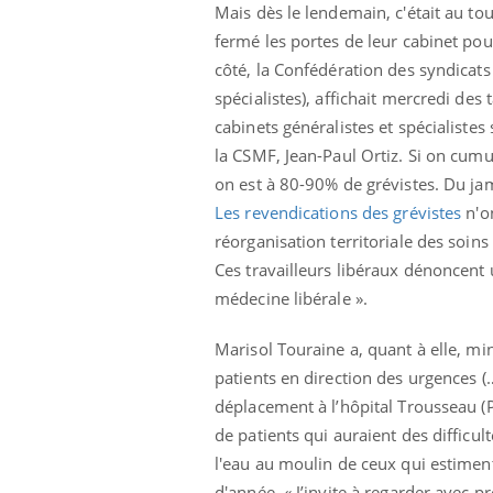
Mais dès le lendemain, c'était au t
fermé les portes de leur cabinet pou
côté, la Confédération des syndicats
spécialistes), affichait mercredi de
cabinets généralistes et spécialiste
la CSMF, Jean-Paul Ortiz. Si on cumul
on est à 80-90% de grévistes. Du jam
Eczéma Chronique des Mains :
Car
Youtube
You
Les revendications des grévistes
n'on
Youtube
expliquer ma maladie
pré
réorganisation territoriale des soins
Il y a des sujets qui sont faciles à aborder...
Fati
Ces travailleurs libéraux dénoncent u
d'autres non ! D'un côté, poser des
mêm
médecine libérale ».
questions sur la maladie d'un proche c'est
care
montrer ...
...
Marisol Touraine a, quant à elle, m
patients en direction des urgences (
déplacement à l’hôpital Trousseau (P
de patients qui auraient des difficul
l'eau au moulin de ceux qui estiment
d'année. « J’invite à regarder avec 