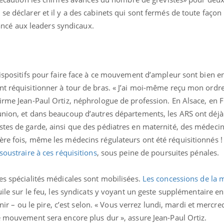
se déclarer et il y a des cabinets qui sont fermés de toute façon
 lancé aux leaders syndicaux.
dispositifs pour faire face à ce mouvement d’ampleur sont bien en
nt réquisitionner à tour de bras. « J’ai moi-même reçu mon ordr
firme Jean-Paul Ortiz, néphrologue de profession. En Alsace, en 
union, et dans beaucoup d’autres départements, les ARS ont déjà
stes de garde, ainsi que des pédiatres en maternité, des médecin
re fois, même les médecins régulateurs ont été réquisitionnés ! »
oustraire à ces réquisitions
, sous peine de poursuites pénales.
es spécialités médicales sont mobilisées.
Les concessions de la m
uile sur le feu, les syndicats y voyant un geste supplémentaire e
enir – ou le pire, c’est selon. « Vous verrez lundi, mardi et mercred
e mouvement sera encore plus dur », assure Jean-Paul Ortiz.