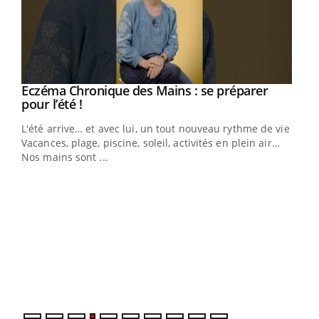
Eczéma Chronique des Mains : se préparer
Youtube
Youtube
pour l’été !
L'été arrive… et avec lui, un tout nouveau rythme de vie !
Vacances, plage, piscine, soleil, activités en plein air…
Nos mains sont ...
Dia
You
Le 
pers
ques