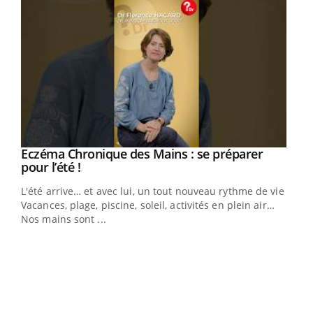
Eczéma Chronique des Mains : se préparer
Youtube
Youtube
pour l’été !
L'été arrive… et avec lui, un tout nouveau rythme de vie !
Vacances, plage, piscine, soleil, activités en plein air…
Nos mains sont ...
Dia
You
Le 
pers