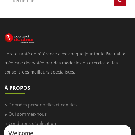
Le site santé de référence avec chaque jour toute l'actualité
médicale decryptée par des médecins en exercice et les
conseils des meilleurs spécialistes.
À PROPOS
Données personnelles et cookies
Qui sommes-nous
Conditions d'utilisation
Plan du site
Welcome