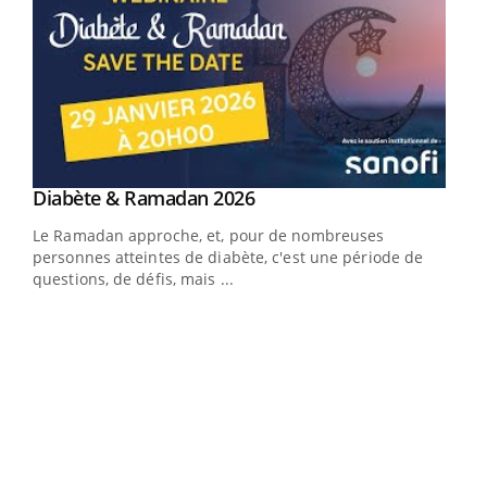
Youtube
Diabète & Ramadan 2026
Youtube
Le Ramadan approche, et, pour de nombreuses
personnes atteintes de diabète, c'est une période de
questions, de défis, mais ...
Un « jumeau numérique » pour faciliter l’accès
COU
Youtube
You
Youtube
à la médecine préventive
Coup
Un établissement lié à un groupe mutualiste innove en
vous
matière de bilan de santé : l'utilisation d'un « jumeau
épis
numérique » permet ...