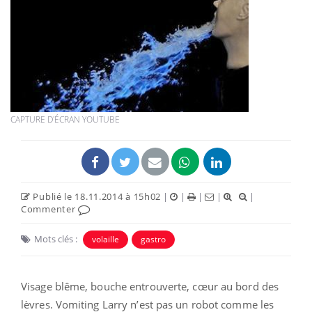
CAPTURE D'ÉCRAN YOUTUBE
Publié le 18.11.2014 à 15h02
|
|
|
|
|
Commenter
Mots clés :
volaille
gastro
Visage blême, bouche entrouverte, cœur au bord des
lèvres. Vomiting Larry n’est pas un robot comme les