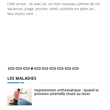
L'été arrive… et avec lui, un tout nouveau rythme de vie !
Vacances, plage, piscine, soleil, activités en plein air…
Nos mains sont ...
Dia
You
Le 
pers
ques
LES MALADIES
Hypotension orthostatique : quand la
pression artérielle chute au lever