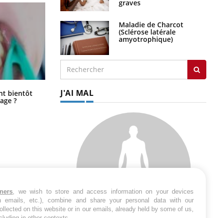
graves
Maladie de Charcot
(Sclérose latérale
amyotrophique)
Éclipse solaire du 12 août : “Des
J'AI MAL
ent bientôt
verres adaptés, c'est indispensable
age ?
pour la santé des yeux”
tners
, we wish to store and access information on your devices
in emails, etc.), combine and share your personal data with our
ollected on this website or in our emails, already held by some of us,
ncluding in other contexts.