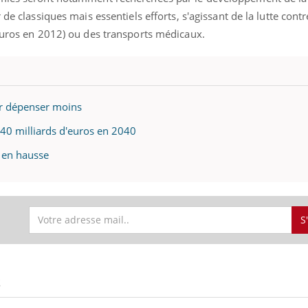
ients comme parfois chez les soignants.
soleil, activités en plein
 de classiques mais essentiels efforts, s'agissant de la lutte contr
sont ...
’euros en 2012) ou des transports médicaux.
ur dépenser moins
 40 milliards d'euros en 2040
e en hausse
S
S