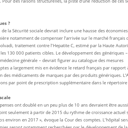
. Pour des raisons structurelles, la piste d’une réduction de ces s
ues ?
de la Sécurité sociale devrait inclure une hausse des économies 
ère notamment de compenser l’arrivée sur le marché français
olvadi, traitement contre l’Hepatite C, estimé par la Haute Autor
les 130 000 patients cibles. Le développement des génériques –
n médecine générale – devrait figurer au catalogue des mesures
es a largement mis en évidence le retard français par rapport 
on des médicaments de marques par des produits génériques. L’
ions par point de prescription supplémentaire dans le répertoire
scale
uline & Charge mentale : et si on
Eczéma Chronique des
tube
Youtube
penses ont doublé en un peu plus de 10 ans devraient être aussi
Youtube
Y
it en parler??
préparer pour l’été !
oint seulement à partir de 2015 du rythme de croissance actuel s
026, l'insuline dans le diabète de type 2
L'été arrive… et avec lui,
s environ en 2017 », évoque la Cour des comptes. L’hôpital ser
e entourée d'idées reçues chez les
rythme de vie ! Vacances, 
omies seront notamment recherchées par le développement de la 