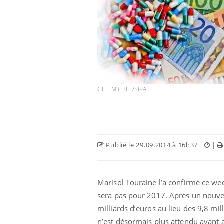
es d’angoisse
Éclipse solaire du 12 août
elles survenir
: “Des verres adaptés,
son apparente ?
c'est indispensable pour
la santé des yeux”
GILE MICHEL/SIPA
en vacances :
Les troubles du sommeil
u signe d’une
modifient votre cerveau !
?
 caries pouvaient
Mon enfant est-il trop
Publié le 29.09.2014 à 16h37
|
|
disparaître sans
sensible ou simplement
e ?
très empathique ?
Marisol Touraine l’a confirmé ce week
sera pas pour 2017. Après un nouvea
milliards d’euros au lieu des 9,8 mil
n’est désormais plus attendu avant