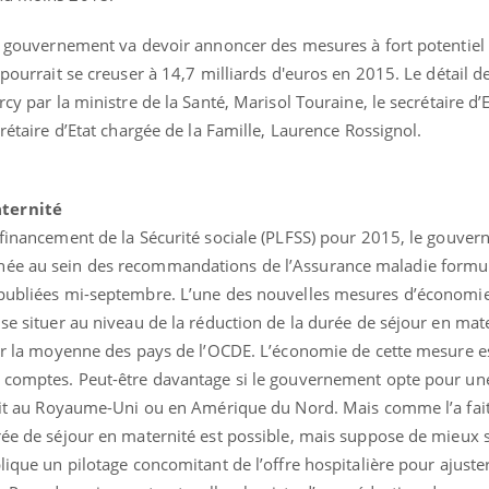
 le gouvernement va devoir annoncer des mesures à fort potentie
 pourrait se creuser à 14,7 milliards d'euros en 2015. Le détail d
rcy par la ministre de la Santé, Marisol Touraine, le secrétaire d’
crétaire d’Etat chargée de la Famille, Laurence Rossignol.
aternité
e financement de la Sécurité sociale (PLFSS) pour 2015, le gouve
née au sein des recommandations de l’Assurance maladie formulé
s publiées mi-septembre. L’une des nouvelles mesures d’économi
 se situer au niveau de la réduction de la durée de séjour en mat
sur la moyenne des pays de l’OCDE. L’économie de cette mesure es
s comptes. Peut-être davantage si le gouvernement opte pour un
 fait au Royaume-Uni ou en Amérique du Nord. Mais comme l’a fa
rée de séjour en maternité est possible, mais suppose de mieux s
lique un pilotage concomitant de l’offre hospitalière pour ajuster