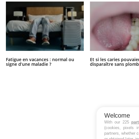
Fatigue en vacances : normal ou
Et si les caries pouvai
signe d’une maladie ?
disparaître sans plomb
Welcome
With our 225
par
(cookies, pixels 
partners, whether c
or obtained later, i