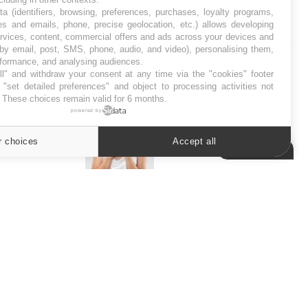
ta (identifiers, browsing, preferences, purchases, loyalty programs,
es and emails, phone, precise geolocation, etc.) allows developing
SYMPTÔMES
ervices, content, commercial offers and ads across your devices and
 by email, post, SMS, phone, audio, and video), personalising them,
rformance, and analysing audiences.
Douleurs de l’avant-pied :
des métatarsalgies à 90 %
l" and withdraw your consent at any time via the "cookies" footer
liées à problème d’appui
"set detailed preferences" and object to processing activities not
. These choices remain valid for 6 months.
powered by
Mauvaise haleine : il faut
améliorer l’hygiène
r choices
Accept all
bucco-dentaire
Cookies settings
ER
s les semaines les meilleures