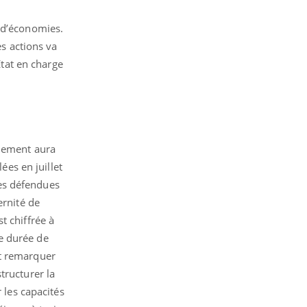
l d’économies.
es actions va
Etat en charge
rnement aura
es en juillet
es défendues
ernité de
t chiffrée à
e durée de
it remarquer
tructurer la
 les capacités