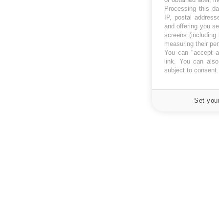
Processing this da
IP, postal address
and offering you s
screens (including
measuring their pe
You can "accept al
link
. You can also 
subject to consent
Set you
À PROPOS
NEWSLETT
Recevez toute