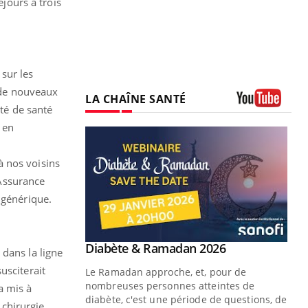
éjours à trois
sur les
 de nouveaux
LA CHAÎNE SANTÉ
ité de santé
Youtube
 en
à nos voisins
Assurance
 générique.
Youtube
 Mains : se
Diabète & Ramadan 2026
Youtube
 dans la ligne
outube
usciterait
Le Ramadan approche, et, pour de
 un tout nouveau
nombreuses personnes atteintes de
a mis à
plage, piscine,
diabète, c'est une période de questions, de
chirurgie