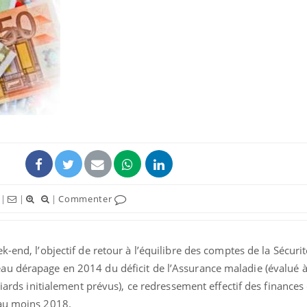
Bébés, jeunes enfants :
Hantavir
quelle trousse à
détecté 
pharmacie pour les
en Fran
vacances ?
Syndrome métabolique :
Mortalit
quels sont les meilleurs
rapport 
exercices physiques ?
son tau
Comment éviter une otite
Grossess
|
|
|
Commenter
pendant les vacances ?
naturel 
des che
-end, l’objectif de retour à l’équilibre des comptes de la Sécurit
u dérapage en 2014 du déficit de l’Assurance maladie (évalué 
liards initialement prévus), ce redressement effectif des finances 
 au moins 2018.