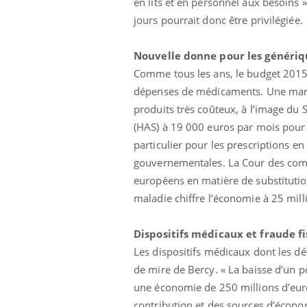
en lits et en personnel aux besoins »
jours pourrait donc être privilégiée.
Nouvelle donne pour les génériq
Comme tous les ans, le budget 2015 
dépenses de médicaments. Une mani
produits très coûteux, à l’image du S
(HAS) à 19 000 euros par mois pour 
particulier pour les prescriptions e
gouvernementales. La Cour des compt
européens en matière de substituti
maladie chiffre l’économie à 25 mill
Dispositifs médicaux et fraude fi
 Mains :
Carence en fer : comprendre pour
Ins
Youtube
You
Les dispositifs médicaux dont les dé
Youtube
Youtube
prévenir
osa
de mire de Bercy. « La baisse d’un p
aciles à aborder...
Fatigue, irritabilité, brouillard mental ou
En 2
une économie de 250 millions d’euro
poser des
même alopécie… Les symptômes de la
rest
contribution et des sources d’écon