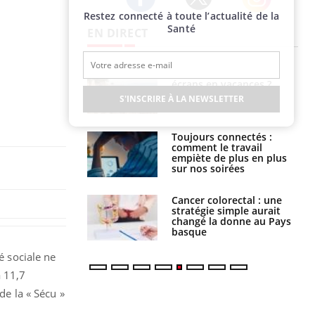
Restez connecté à toute l’actualité de la
Twitter
Facebook
Instagram
Santé
EN DIRECT
us : un cas
Comment oublier les
chez un touriste
écrans en vacances ?
ce
S'INSCRIRE À LA NEWSLETTER
é infantile : un
Toujours connectés :
s’interroge sur
comment le travail
x élevé en France
empiète de plus en plus
sur nos soirées
e à risque : ce jus
Cancer colorectal : une
attire l'attention
stratégie simple aurait
rcheurs
changé la donne au Pays
basque
é sociale ne
à 11,7
de la « Sécu »