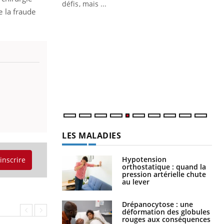
 air… Nos mains
défis, mais ...
e la fraude
Un
You
fac
pr
Un 
mut
san
num
LES MALADIES
Hypotension
'inscrire
orthostatique : quand la
pression artérielle chute
au lever
Drépanocytose : une
déformation des globules
rouges aux conséquences