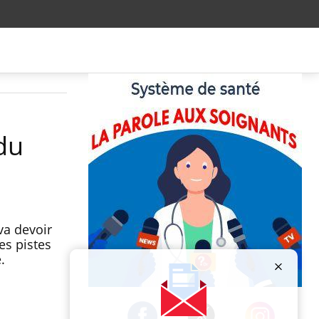
 du
va devoir
es pistes
.
Publicité