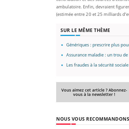
'un proche c'est
carence en fer sont multiples ce qui la rend
pat
ambulatoire. Enfin, devraient figurer
...
(estimée entre 20 et 25 milliards d
SUR LE MÊME THÈME
Génériques : prescrire plus po
Assurance maladie : un trou de
Les fraudes à la sécurité social
Vous aimez cet article ? Abonnez-
vous à la newsletter !
NOUS VOUS RECOMMANDON