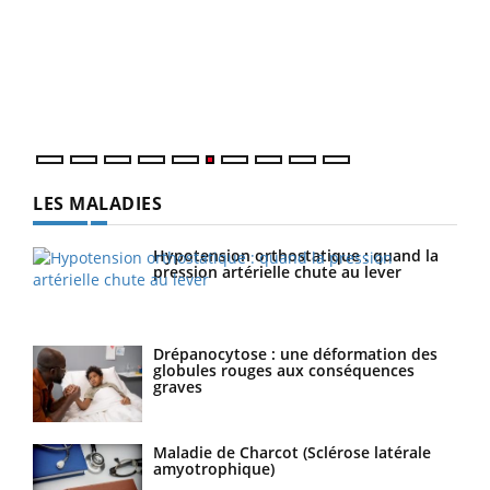
Coup
vous
épis
LES MALADIES
Hypotension orthostatique : quand la
pression artérielle chute au lever
Drépanocytose : une déformation des
globules rouges aux conséquences
graves
Maladie de Charcot (Sclérose latérale
amyotrophique)