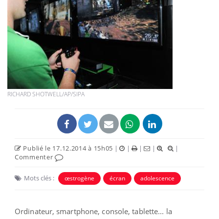
RICHARD SHOTWELL/AP/SIPA
Publié le 17.12.2014 à 15h05
|
|
|
|
|
Commenter
Mots clés :
œstrogène
écran
adolescence
Ordinateur, smartphone, console, tablette... la