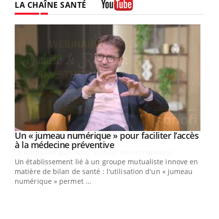
LA CHAÎNE SANTÉ
Youtube
Un « jumeau numérique » pour faciliter l’accès
Youtube
Youtube
à la médecine préventive
Un établissement lié à un groupe mutualiste innove en
e
matière de bilan de santé : l'utilisation d'un « jumeau
numérique » permet ...
COU
You