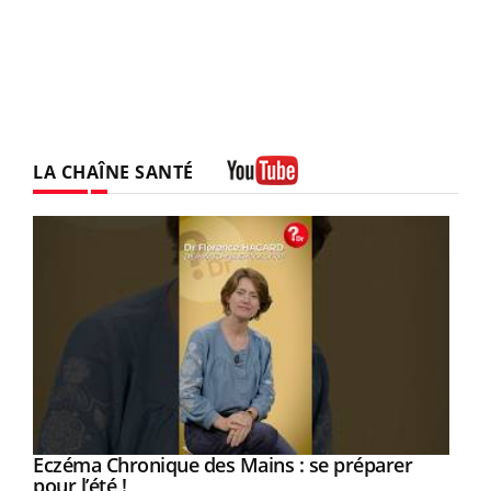
LA CHAÎNE SANTÉ
Youtube
Eczéma Chronique des Mains : se préparer
Youtube
Youtube
pour l’été !