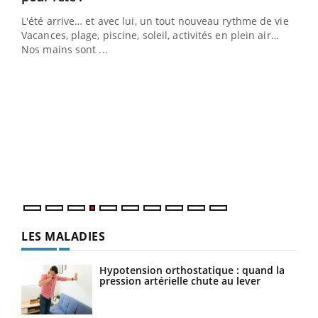
L'été arrive… et avec lui, un tout nouveau rythme de vie !
Vacances, plage, piscine, soleil, activités en plein air…
Nos mains sont ...
Dia
You
Le 
pers
ques
LES MALADIES
Hypotension orthostatique : quand la
pression artérielle chute au lever