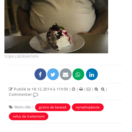
SOJKA LIBOR/AP/SIPA
Publié le 18.12.2014 à 11h59
|
|
|
|
|
Commenter
Mots clés :
grains de beauté
nymphoplastie
refus de traitement