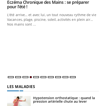
Eczéma Chronique des Mains : se préparer
Youtube
Youtube
pour l’été !
L'été arrive… et avec lui, un tout nouveau rythme de vie !
Vacances, plage, piscine, soleil, activités en plein air…
Nos mains sont ...
Dia
You
Le 
pers
ques
LES MALADIES
Hypotension orthostatique : quand la
pression artérielle chute au lever