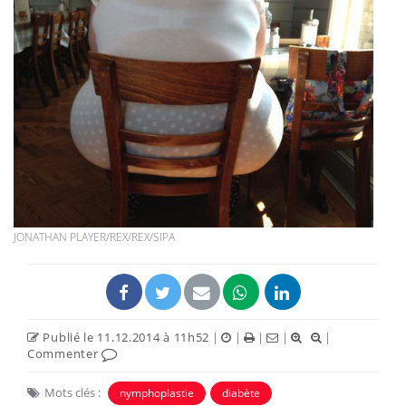
JONATHAN PLAYER/REX/REX/SIPA
Publié le 11.12.2014 à 11h52
|
|
|
|
|
Commenter
Mots clés :
nymphoplastie
diabète