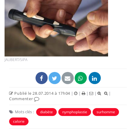
JAUBERT/SIPA
Publié le 28.07.2014 à 17h04
|
|
|
|
|
Commenter
Mots clés :
diabète
nymphoplastie
surhomme
calorie