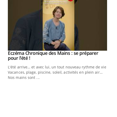
Eczéma Chronique des Mains : se préparer
Youtube
Youtube
pour l’été !
L'été arrive… et avec lui, un tout nouveau rythme de vie !
Vacances, plage, piscine, soleil, activités en plein air…
Nos mains sont ...
Dia
You
Le 
pers
ques