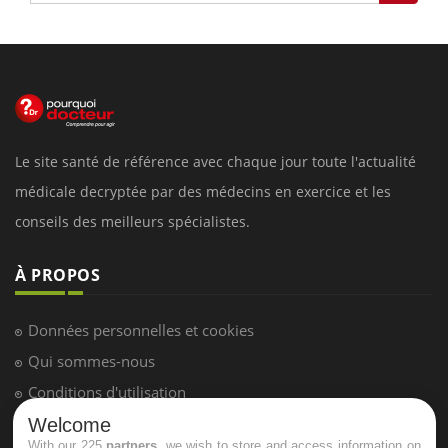
Le site santé de référence avec chaque jour toute l'actualité
médicale decryptée par des médecins en exercice et les
conseils des meilleurs spécialistes.
À PROPOS
Données personnelles et cookies
Qui sommes-nous
Conditions d'utilisation
Plan du site
Welcome
With our 225
partners
, we wish to store and access information on