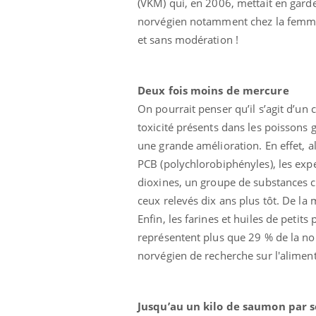
(VKM) qui, en 2006, mettait en gard
norvégien notamment chez la femme
et sans modération !
Deux fois moins de mercure
On pourrait penser qu’il s’agit d’un
toxicité présents dans les poissons
Eczéma Chronique des Mains :
Car
Youtube
You
Youtube
une grande amélioration. En effet, a
expliquer ma maladie
pré
PCB (polychlorobiphényles), les exp
Il y a des sujets qui sont faciles à aborder...
Fati
dioxines, un groupe de substances c
d'autres non ! D'un côté, poser des
mêm
questions sur la maladie d'un proche c'est
care
ceux relevés dix ans plus tôt. De l
montrer ...
...
Enfin, les farines et huiles de petit
représentent plus que 29 % de la nou
norvégien de recherche sur l'aliment
Jusqu’au un kilo de saumon par 