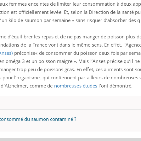
aux femmes enceintes de limiter leur consommation à deux app
tion est officiellement levée. Et, selon la Direction de la santé p
’un kilo de saumon par semaine « sans risquer d’absorber des q
me d’équilibrer les repas et de ne pas manger de poisson plus d
ndations de la France vont dans le même sens. En effet, l’Agenc
Anses)
préconise« de consommer du poisson deux fois par sema
en oméga 3 et un poisson maigre ». Mais l’Anses précise qu’il ne
manger trop peu de poissons gras. En effet, ces aliments sont so
s pour l’organisme, qui contiennent par ailleurs de nombreuses v
e d’Alzheimer, comme de
nombreuses études
l’ont démontré.
vez consommé du saumon contaminé ?