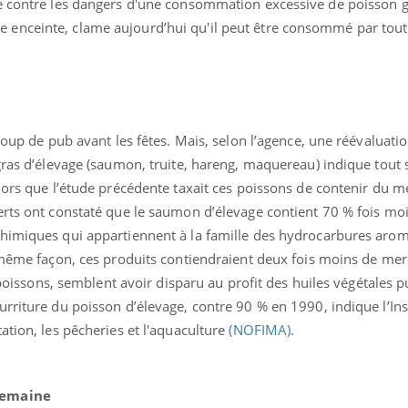
e contre les dangers d'une consommation excessive de poisson g
 enceinte, clame aujourd’hui qu'il peut être consommé par tou
 coup de pub avant les fêtes. Mais, selon l’agence, une réévaluati
 gras d’élevage (saumon, truite, hareng, maquereau) indique tou
ence en fer : comprendre pour
Insuline & Charge ment
tube
Youtube
Youtube
Yout
lors que l’étude précédente taxait ces poissons de contenir du m
venir
osait en parler??
erts ont constaté que le saumon d’élevage contient 70 % fois mo
gue, irritabilité, brouillard mental ou
En 2026, l'insuline dans l
himiques qui appartiennent à la famille des hydrocarbures aro
e alopécie… Les symptômes de la
reste entourée d'idées re
nce en fer sont multiples ce qui la rend
patients comme parfois ch
a même façon, ces produits contiendraient deux fois moins de mer
s poissons, semblent avoir disparu au profit des huiles végétales p
rriture du poisson d’élevage, contre 90 % en 1990, indique l’Ins
ation, les pêcheries et l'aquaculture
(NOFIMA)
.
semaine