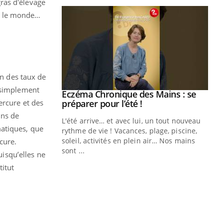
ras d'élevage
t le monde…
on des taux de
t simplement
ale : et si on
Eczéma Chronique des Mains : se
Youtube
ube
Youtube
ercure et des
préparer pour l’été !
ins de
e diabète de type 2
L'été arrive… et avec lui, un tout nouveau
matiques, que
çues chez les
rythme de vie ! Vacances, plage, piscine,
ez les soignants.
soleil, activités en plein air… Nos mains
cure.
sont ...
uisqu’elles ne
Di
You
titut
Le 
nom
dia
défi