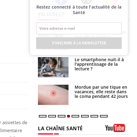
Restez connecté à toute l’actualité de la
Twitter
Facebook
Instagram
Santé
EN DIRECT
haleurs :
Grossesse et chaleur : ce
i le risque de
que dit la science
rimpe-t-il ?
S'INSCRIRE À LA NEWSLETTER
a pourrait-il
Le smartphone nuit-il à
la propagation du
l'apprentissage de la
lecture ?
i manger moins
Mordue par une tique en
éines pourrait
vacances, elle reste dans
ent être bénéfique
le coma pendant 42 jours
 assiettes de
LA CHAÎNE SANTÉ
alimentaire
Youtube