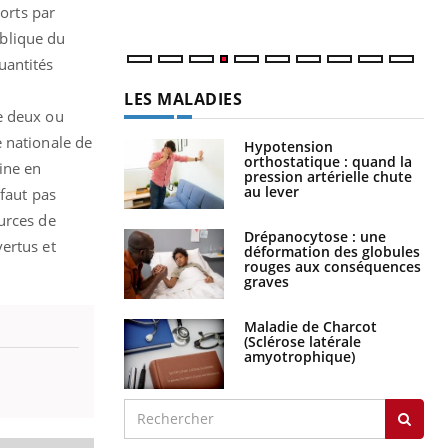
orts par
ublique du
uantités
LES MALADIES
e deux ou
e nationale de
Hypotension
orthostatique : quand la
ine en
pression artérielle chute
au lever
 faut pas
urces de
Drépanocytose : une
ertus et
déformation des globules
rouges aux conséquences
graves
Maladie de Charcot
(Sclérose latérale
amyotrophique)