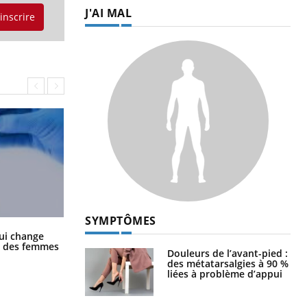
J'AI MAL
'inscrire
SYMPTÔMES
La sieste empêche-t-elle de dormir
ui change
la nuit ?
ge des femmes
Douleurs de l’avant-pied :
des métatarsalgies à 90 %
liées à problème d’appui