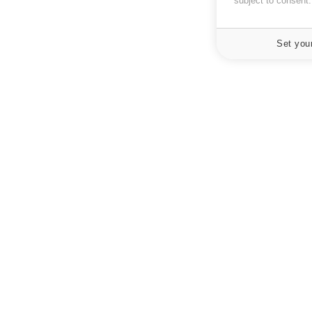
subject to consent
Set you
À PROPOS
NEWSLETT
Recevez toute