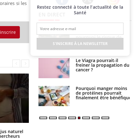
raires si les
Restez connecté à toute l’actualité de la
Twitter
Facebook
Instagram
Santé
EN DIRECT
'inscrire
e empêche-t-elle
Fortes chaleurs :
r la nuit ?
pourquoi le risque de
noyade grimpe-t-il ?
S'INSCRIRE À LA NEWSLETTER
 fin du comprimé
Le Viagra pourrait-il
 jours se profile-t-
freiner la propagation du
n ?
cancer ?
i votre ventre
Pourquoi manger moins
il les premiers
de protéines pourrait
 vos vacances ?
finalement être bénéfique
Comment oublier les écrans en
 jus naturel
vacances ?
chercheurs