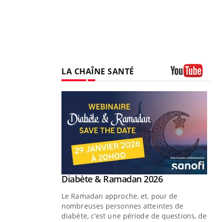
LA CHAÎNE SANTÉ
Youtube
Youtube
 Mains : se
Diabète & Ramadan 2026
Youtube
outube
Le Ramadan approche, et, pour de
 un tout nouveau
nombreuses personnes atteintes de
plage, piscine,
diabète, c'est une période de questions, de