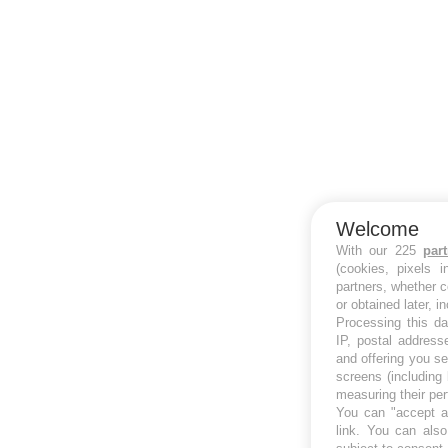
Welcome
With our 225
par
(cookies, pixels 
partners, whether c
or obtained later, i
Processing this da
IP, postal address
and offering you s
screens (including
measuring their pe
You can "accept al
link
. You can also 