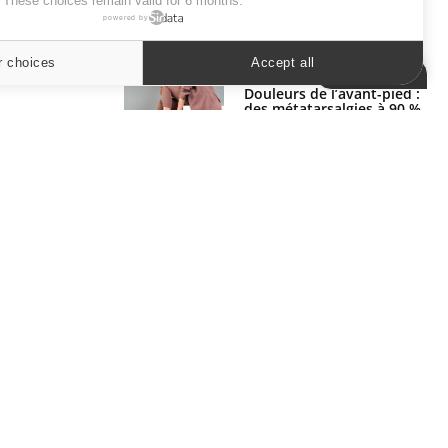
. These choices remain valid for 6 months.
powered by
SYMPTÔMES
r choices
Accept all
Cookies settings
Douleurs de l’avant-pied :
des métatarsalgies à 90 %
liées à problème d’appui
Mauvaise haleine : il faut
améliorer l’hygiène
bucco-dentaire
ER
s les semaines les meilleures