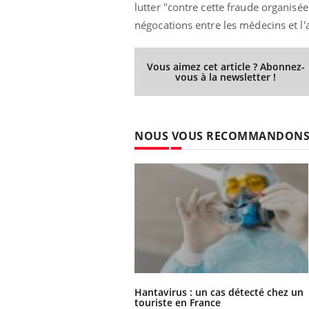
lutter "contre cette fraude organisé
négocations entre les médecins et l
Vous aimez cet article ? Abonnez-
us : un cas
Comment oublier les
vous à la newsletter !
chez un touriste
écrans en vacances ?
e
 infantile : un
Toujours connectés :
NOUS VOUS RECOMMANDON
s’interroge sur
comment le travail
 élevé en France
empiète de plus en plus
sur nos soirées
 à risque : ce jus
Cancer colorectal : une
ttire l'attention
stratégie simple aurait
cheurs
changé la donne au Pays
basque
Hantavirus : un cas détecté chez un
touriste en France