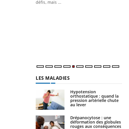
 air… Nos mains
défis, mais ...
Un
You
fac
pr
Un 
mut
san
num
LES MALADIES
Hypotension
orthostatique : quand la
pression artérielle chute
au lever
Drépanocytose : une
déformation des globules
rouges aux conséquences