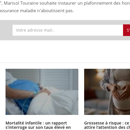
e", Marisol Touraine souhaite instaurer un plafonnement des hono
'assurance maladie n'aboutissent pas.
S
Chikungunya, dengue,
La siest
West Nile : que se passe-
de dormi
t-il dans le sud de la
France ?
Les médicaments GLP-1
VIH : la
S
protègent-ils aussi les os
tous les
?
elle enfi
Cytomégalovirus : ce qui
Pourquo
change dans la prise en
gâche-t-
charge des femmes
jours de
enceintes
Mortalité infantile : un rapport
Grossesse à risque : ce
s’interroge sur son taux élevé en
attire l'attention des 