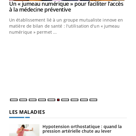
Un « jumeau numérique » pour faciliter l’accès
Youtube
Youtube
à la médecine préventive
Un établissement lié à un groupe mutualiste innove en
e
matière de bilan de santé : l'utilisation d'un « jumeau
numérique » permet ...
COU
You
Coup
vous
épis
LES MALADIES
Hypotension orthostatique : quand la
pression artérielle chute au lever