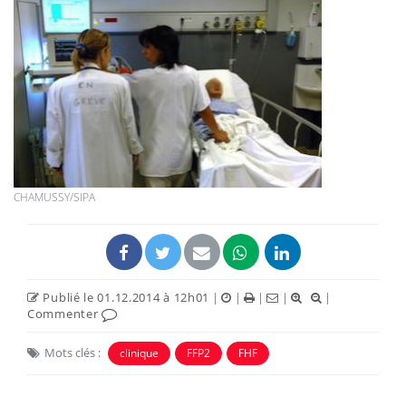
CHAMUSSY/SIPA
Publié le 01.12.2014 à 12h01
|
|
|
|
|
Commenter
Mots clés :
clinique
FFP2
FHF