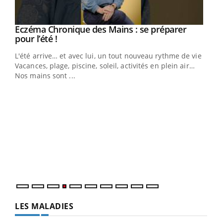
Eczéma Chronique des Mains : se préparer
Youtube
Youtube
pour l’été !
L'été arrive… et avec lui, un tout nouveau rythme de vie !
Vacances, plage, piscine, soleil, activités en plein air…
Nos mains sont ...
Dia
You
Le 
pers
ques
LES MALADIES