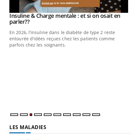
Youtube
Insuline & Charge mentale : et si on osait en
Youtube
Youtube
parler??
En 2026, l'insuline dans le diabète de type 2 reste
entourée d'idées reçues chez les patients comme
parfois chez les soignants.
Ecz
You
pour
L'ét
Vaca
Nos 
LES MALADIES