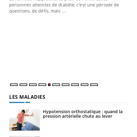
Un établissement lié à un groupe mutualiste innove en
personnes atteintes de diabète, c'est une période de
matière de bilan de santé : l'utilisation d'un « jumeau
questions, de défis, mais ...
numérique » permet ...
COU
You
Coup
vous
épis
LES MALADIES
Hypotension orthostatique : quand la
pression artérielle chute au lever