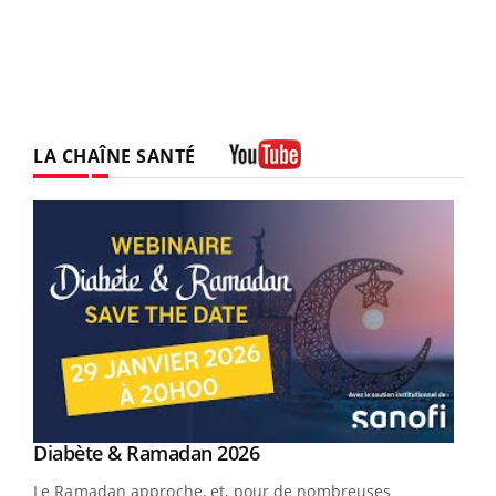
LA CHAÎNE SANTÉ
Youtube
Youtube
Diabète & Ramadan 2026
Un « jumeau numérique » pour faciliter l’accès
Youtube
Youtube
Youtube
à la médecine préventive
Le Ramadan approche, et, pour de nombreuses