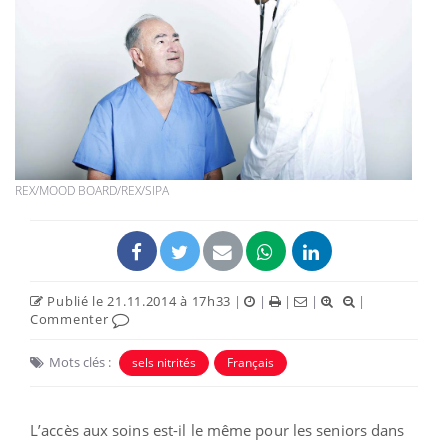
REX/MOOD BOARD/REX/SIPA
Publié le 21.11.2014 à 17h33
|
|
|
|
|
Commenter
Mots clés :
sels nitrités
Français
L’accès aux soins est-il le même pour les seniors dans